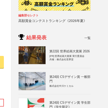
編集部セレクト
高額賞金コンテストランキング《2026年夏》
結果発表
一覧
第22回 世界絵画大賞展 2026
[PR]
世界絵画大賞展 実行委員会
共催：株式会社世界堂
第24回 CSデザイン賞 一般部
門
株式会社中川ケミカル
第24回 CSデザイン賞 学生部
門《学生限定》