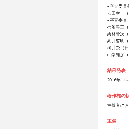
●審査委員
安田幸一（
●審査委員
柿沼整三（
栗林賢次（
高井啓明（
柳井崇（日
山梨知彦（
結果発表
2016年1
著作権の
主催者にお
主催