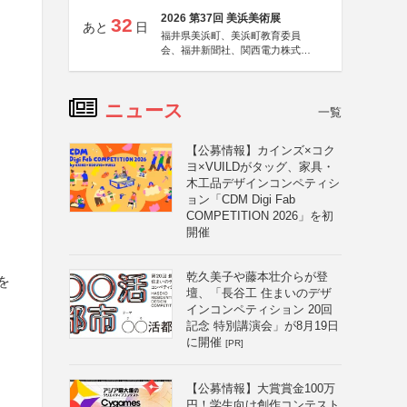
2026 第37回 美浜美術展
32
あと
日
福井県美浜町、美浜町教育委員
会、福井新聞社、関西電力株式会
社
ニュース
一覧
【公募情報】カインズ×コク
ヨ×VUILDがタッグ、家具・
木工品デザインコンペティシ
ョン「CDM Digi Fab
COMPETITION 2026」を初
開催
乾久美子や藤本壮介らが登
を
壇、「長谷工 住まいのデザ
インコンペティション 20回
記念 特別講演会」が8月19日
に開催
[PR]
【公募情報】大賞賞金100万
円！学生向け創作コンテスト