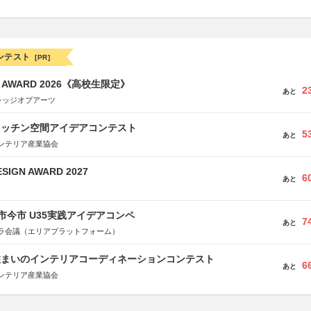
ンテスト
[PR]
GN AWARD 2026《高校生限定》
2
あと
レッジオブアーツ
キッチン空間アイデアコンテスト
5
あと
ンテリア産業協会
SIGN AWARD 2027
6
あと
市今市 U35実践アイデアコンペ
7
あと
ラ会議（エリアプラットフォーム）
住まいのインテリアコーディネーションコンテスト
6
あと
ンテリア産業協会