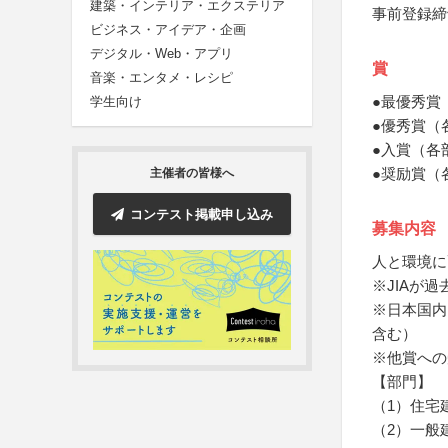
建築・インテリア・エクステリア
事前登録締
ビジネス・アイデア・企画
デジタル・Web・アプリ
賞
音楽・エンタメ・レシピ
●最優秀賞
学生向け
●優秀賞（
●入賞（各
●奨励賞（
主催者の皆様へ
コンテスト掲載申し込み
募集内容
人と環境に
※JIAが
※日本国内
含む）
※他賞への
【部門】
（1）住宅
（2）一般