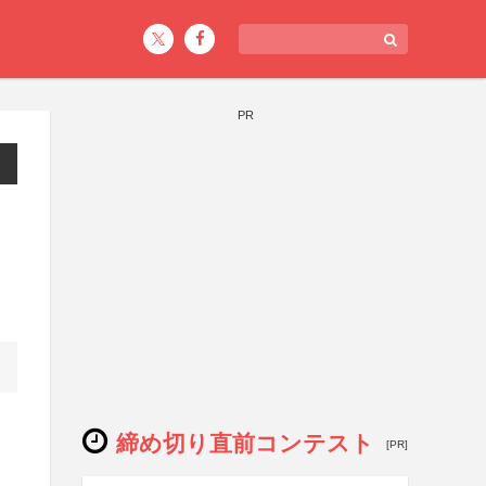
PR
締め切り直前コンテスト
[PR]