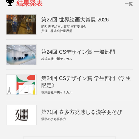
結果発表
一覧
第22回 世界絵画大賞展 2026
[PR]
世界絵画大賞展 実行委員会
共催：株式会社世界堂
第24回 CSデザイン賞 一般部門
株式会社中川ケミカル
第24回 CSデザイン賞 学生部門《学生
限定》
株式会社中川ケミカル
第71回 喜多方発感じる漢字あそび
漢字のまち喜多方