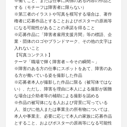
※働くこと、または仕事に関係のある内容の作品と
する（モチーフは障害者に限らない）
※第三者のイラストや写真を模写する場合は、著作
権者に応募作品とすることおよびポスターの原画等
になる可能性があることの承諾を得ること
※応募作品に「障害者雇用支援月間」等の標語、企
業・団体のロゴやブランドマーク、その他の文字は
入れないこと
【写真コンテスト】
テーマ「職場で輝く障害者～今その瞬間～」
※障害のある方の仕事にスポットをあて、障害のあ
る方が働いている姿を撮影した作品
※応募者本人が撮影した作品に限る（被写体ではな
い）、ただし、障害を理由に本人による撮影が困難
な場合は介助者等の補助による撮影を認める
※作品の被写体になる人および背景に写っている
人、並びに他人または事業主の所有物については、
本人や事業主、必要に応じて本人の家族に応募作品
とすること、およびポスターの原画等になる可能性