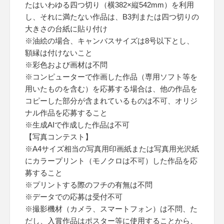
たはいわゆる四つ切り（横382×縦542mm）を利用
し、それに満たない作品は、B3判または四つ切りの
大きさの台紙に貼り付け
※油絵の場合、キャンバスサイズは8号以下とし、
額縁は付けないこと
※彩色および画材は不問
※コンピューターで作画した作品（専用ソフト等を
用いたものを含む）を応募する場合は、他の作品を
コピーした部分が含まれているものは不可、オリジ
ナル作品を応募すること
※生成AIで作成した作品は不可
【写真コンテスト】
※A4サイズ相当の写真用印画紙または写真用光沢紙
にカラープリント（モノクロは不可）した作品を応
募すること
※プリントする際のフチの有無は不問
※データでの応募は受付不可
※撮影機材（カメラ、スマートフォン）は不問、た
だし、入賞作品はポスター等に使用することから、