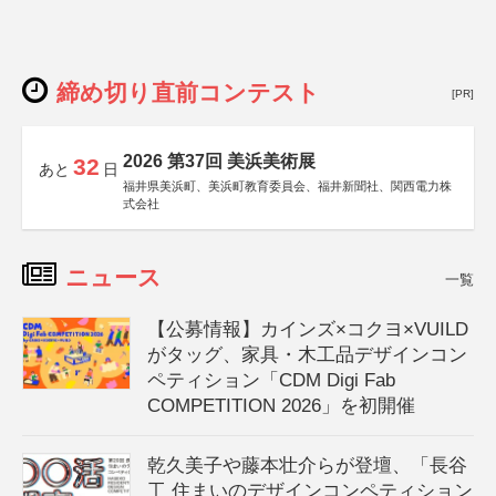
締め切り直前コンテスト
[PR]
2026 第37回 美浜美術展
32
あと
日
福井県美浜町、美浜町教育委員会、福井新聞社、関西電力株
式会社
ニュース
一覧
【公募情報】カインズ×コクヨ×VUILD
がタッグ、家具・木工品デザインコン
ペティション「CDM Digi Fab
COMPETITION 2026」を初開催
乾久美子や藤本壮介らが登壇、「長谷
工 住まいのデザインコンペティション