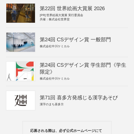
第22回 世界絵画大賞展 2026
[PR]
世界絵画大賞展 実行委員会
共催：株式会社世界堂
第24回 CSデザイン賞 一般部門
株式会社中川ケミカル
第24回 CSデザイン賞 学生部門《学生
限定》
株式会社中川ケミカル
第71回 喜多方発感じる漢字あそび
漢字のまち喜多方
応募される際は、必ず公式ホームページにて