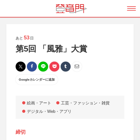
53
あと
日
第5回 「風雅」大賞
Googleカレンダーに追加
絵画・アート
工芸・ファッション・雑貨
デジタル・Web・アプリ
締切