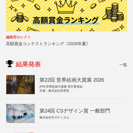
編集部セレクト
高額賞金コンテストランキング《2026年夏》
結果発表
一覧
第22回 世界絵画大賞展 2026
[PR]
世界絵画大賞展 実行委員会
共催：株式会社世界堂
第24回 CSデザイン賞 一般部門
株式会社中川ケミカル