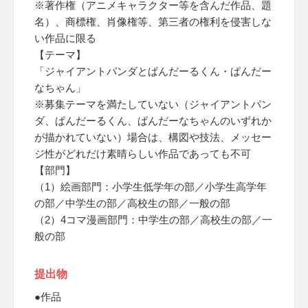
※著作権（アニメキャラクター等を含んだ作品、題
名）、商標権、肖像権等、第三者の権利を侵害しな
い作品に限る
【テーマ】
「ジャイアントパンダとぱんだーるくん・ぱんだー
なちゃん」
※募集テーマを満たしていない（ジャイアントパン
ダ、ぱんだーるくん、ぱんだーなちゃんのいずれか
が描かれていない）場合は、構図や技法、メッセー
ジ性がどれだけ素晴らしい作品であっても不可
【部門】
（1）絵画部門：小学生低学年の部／小学生高学年
の部／中学生の部／高校生の部／一般の部
（2）4コマ漫画部門：中学生の部／高校生の部／一
般の部
提出物
●作品