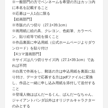
※一般部門の方でペンネームを希望の方はカッコ内
に本名を記載すること
※応募は一人1点に限る
【絵画部門】
※市販の八つ切り（27.1×39.1cm）
※画用紙に絵の具、クレヨン、色鉛筆、カラーペ
ン、貼り絵等で絵を描くこと
※作品裏面に申込用紙（公式ホームページよりダウ
ンロード）を貼り付け
【4コマ漫画部門】
※サイズは八つ切りサイズ内（27.1×39.1cm）であ
れば不問
※白黒で作画をし、郵送の方は申込用紙を裏面に貼
り付け、データで応募する方はpdfファイルに変換
し、作品と一緒に申し込み用紙を添付して送付する
こと
※登場人物はぱんだーるくん、ぱんだーなちゃん、
ジャイアントパンダ以外はオリジナルキャラクター
のみとする