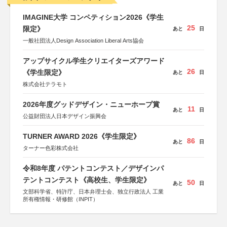
IMAGINE大学 コンペティション2026《学生
25
限定》
あと
日
一般社団法人Design Association Liberal Arts協会
アップサイクル学生クリエイターズアワード
26
《学生限定》
あと
日
株式会社テラモト
2026年度グッドデザイン・ニューホープ賞
11
あと
日
公益財団法人日本デザイン振興会
TURNER AWARD 2026《学生限定》
86
あと
日
ターナー色彩株式会社
令和8年度 パテントコンテスト／デザインパ
テントコンテスト《高校生、学生限定》
50
あと
日
文部科学省、特許庁、日本弁理士会、独立行政法人 工業
所有権情報・研修館（INPIT）