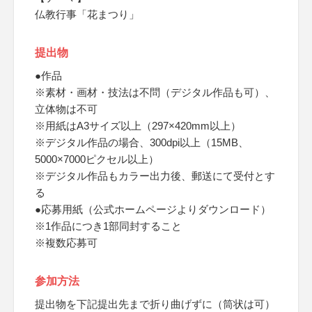
仏教行事「花まつり」
提出物
●作品
※素材・画材・技法は不問（デジタル作品も可）、
立体物は不可
※用紙はA3サイズ以上（297×420mm以上）
※デジタル作品の場合、300dpi以上（15MB、
5000×7000ピクセル以上）
※デジタル作品もカラー出力後、郵送にて受付とす
る
●応募用紙（公式ホームページよりダウンロード）
※1作品につき1部同封すること
※複数応募可
参加方法
提出物を下記提出先まで折り曲げずに（筒状は可）