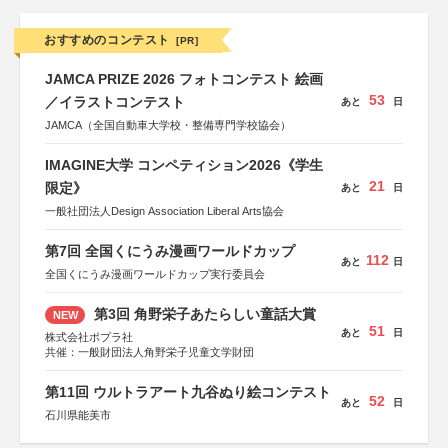
おすすめのコンテスト
[PR]
JAMCA PRIZE 2026 フォトコンテスト 絵画
53
／イラストコンテスト
あと
日
JAMCA（全国自動車大学校・整備専門学校協会）
IMAGINE大学 コンペティション2026《学生
21
限定》
あと
日
一般社団法人Design Association Liberal Arts協会
第7回 全国くにうみ漫画ワールドカップ
112
あと
日
全国くにうみ漫画ワールドカップ実行委員会
第3回 角野栄子あたらしい童話大賞
NEW
51
あと
日
株式会社ポプラ社
共催：一般財団法人角野栄子児童文学財団
第11回 ウルトラアート九谷ぬり絵コンテスト
52
あと
日
石川県能美市