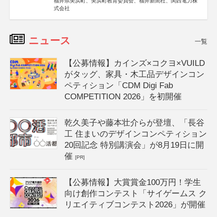
福井県美浜町、美浜町教育委員会、福井新聞社、関西電力株
式会社
ニュース
一覧
【公募情報】カインズ×コクヨ×VUILD
がタッグ、家具・木工品デザインコン
ペティション「CDM Digi Fab
COMPETITION 2026」を初開催
乾久美子や藤本壮介らが登壇、「長谷
工 住まいのデザインコンペティション
20回記念 特別講演会」が8月19日に開
催
[PR]
【公募情報】大賞賞金100万円！学生
向け創作コンテスト「サイゲームス ク
リエイティブコンテスト2026」が開催