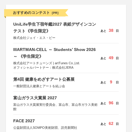
おすすめのコンテスト
[PR]
UniLife学生下宿年鑑2027 表紙デザインコン
38
テスト《学生限定》
あと
日
株式会社ジェイ・エス・ビー
IIIARTMAN-CELL ～ Students’ Show 2026
～ 《学生限定》
49
あと
日
株式会社アートチューンズ | artTunes Co.,Ltd.
オフィシャルパートナー：株式会社JERA
第4回 健康をめざすアート公募展
9
あと
日
一般財団法人健康とアートを結ぶ会
富山ガラス大賞展 2027
96
あと
日
富山ガラス大賞展実行委員会、富山市、富山市ガラス美術
館
FACE 2027
62
あと
日
公益財団法人SOMPO美術財団、読売新聞社