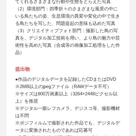
てくれるさまざまな行動や生態をとらえた写真
（2）環境部門：四季折々のさまざまな風景の中に
いる鳥たちの姿、生息環境の異変や変化の中で生き
る鳥たちを写した、問題提起の意味も込めた写真
（3）クリエイティブフォト部門：撮影した鳥の写
真を、デジタル加工技術を用い、より鳥の魅力や芸
術性を高めた写真（合成等の画像加工処理をした作
品）
提出物
●作品のデジタルデータを記録したCDまたはDVD
※2MB以上のjpegファイル（RAWデータ不可）
※サイズは800万画素以上（3264×2448ピクセル以
上）を推奨
※デジタル一眼レフカメラ、デジスコ等、撮影機材
は不問
※ポジフィルムで撮影された作品でも、デジタルデ
ータに変換されたものであれば応募可