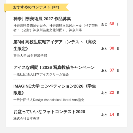
おすすめのコンテスト
[PR]
神奈川県美術展 2027 作品募集
68
あと
日
神奈川県美術展委員会、神奈川県立県民ホール（指定管理
者：（公財）神奈川芸術文化財団）、神奈川県
第3回 高校生広報アイデアコンテスト《高校
30
生限定》
あと
日
嘉悦大学 経営経済学部
アイスな瞬間！2026 写真投稿キャンペーン
37
あと
日
一般社団法人日本アイスクリーム協会
IMAGINE大学 コンペティション2026《学生
22
限定》
あと
日
一般社団法人Design Association Liberal Arts協会
お盆っていいなフォトコンテスト2026
14
あと
日
株式会社日本香堂