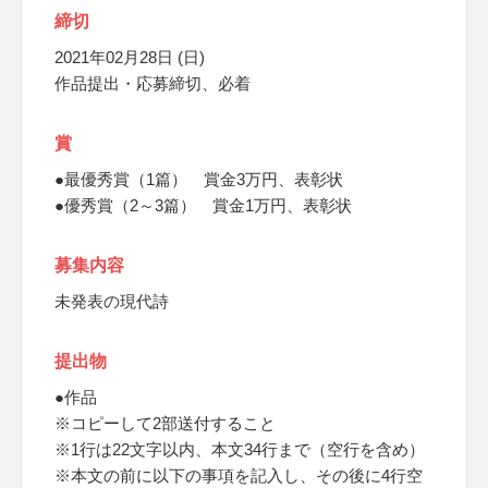
締切
2021年02月28日 (日)
作品提出・応募締切、必着
賞
●最優秀賞（1篇） 賞金3万円、表彰状
●優秀賞（2～3篇） 賞金1万円、表彰状
募集内容
未発表の現代詩
提出物
●作品
※コピーして2部送付すること
※1行は22文字以内、本文34行まで（空行を含め）
※本文の前に以下の事項を記入し、その後に4行空