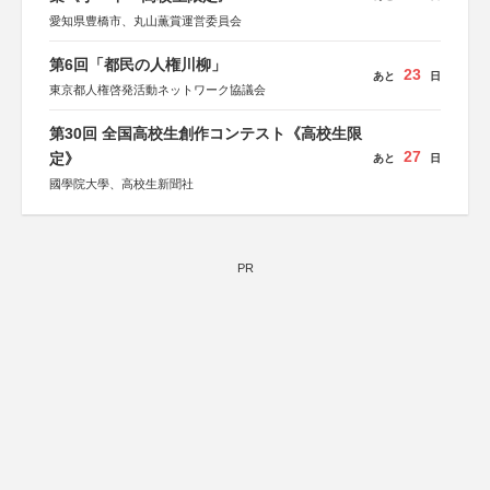
愛知県豊橋市、丸山薫賞運営委員会
第6回「都民の人権川柳」
23
あと
日
東京都人権啓発活動ネットワーク協議会
第30回 全国高校生創作コンテスト《高校生限
27
定》
あと
日
國學院大學、高校生新聞社
PR