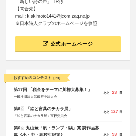
「新しい詩の声」 TR係
【問合先】
mail : k.akimoto1441@jcom.zaq.ne.jp
※日本詩人クラブのホームページを参照
公式ホームページ
おすすめのコンテスト
[PR]
第17回 「税金をテーマに川柳大募集！」
23
あと
日
一般社団法人武蔵府中法人会
第6回 「絵と言葉のチカラ展」
127
あと
日
「絵と言葉のチカラ展」実行委員会
第6回 丸山薫「帆・ランプ・鷗」賞 詩作品募
53
集《小・中・高校生限定》
あと
日