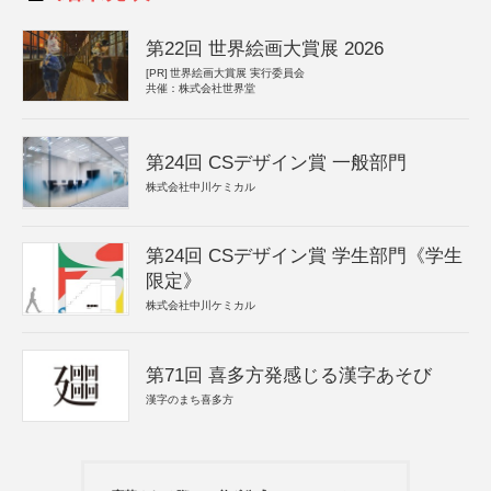
第22回 世界絵画大賞展 2026
[PR]
世界絵画大賞展 実行委員会
共催：株式会社世界堂
第24回 CSデザイン賞 一般部門
株式会社中川ケミカル
第24回 CSデザイン賞 学生部門《学生
限定》
株式会社中川ケミカル
第71回 喜多方発感じる漢字あそび
漢字のまち喜多方