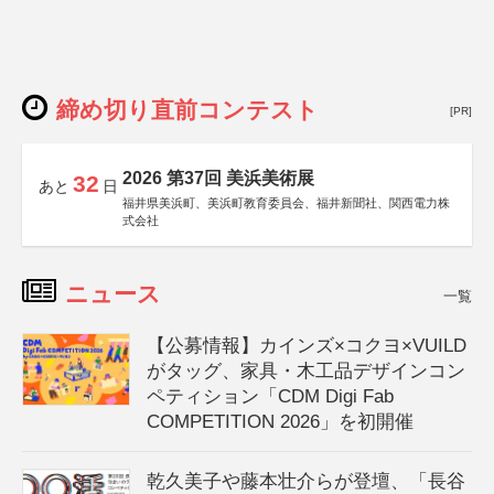
締め切り直前コンテスト
[PR]
2026 第37回 美浜美術展
32
あと
日
福井県美浜町、美浜町教育委員会、福井新聞社、関西電力株
式会社
ニュース
一覧
【公募情報】カインズ×コクヨ×VUILD
がタッグ、家具・木工品デザインコン
ペティション「CDM Digi Fab
COMPETITION 2026」を初開催
乾久美子や藤本壮介らが登壇、「長谷