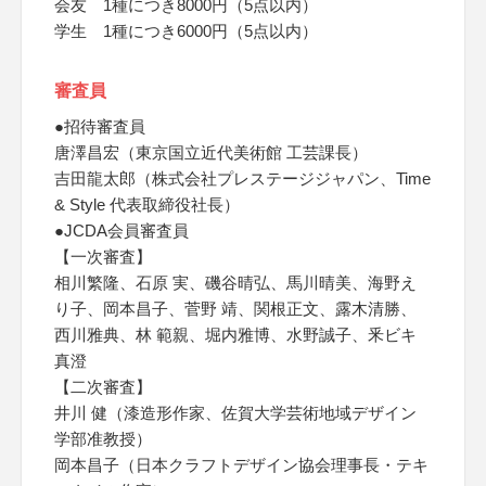
会友 1種につき8000円（5点以内）
学生 1種につき6000円（5点以内）
審査員
●招待審査員
唐澤昌宏（東京国立近代美術館 工芸課長）
吉田龍太郎（株式会社プレステージジャパン、Time
& Style 代表取締役社長）
●JCDA会員審査員
【一次審査】
相川繁隆、石原 実、磯谷晴弘、馬川晴美、海野え
り子、岡本昌子、菅野 靖、関根正文、露木清勝、
西川雅典、林 範親、堀内雅博、水野誠子、釆ビキ
真澄
【二次審査】
井川 健（漆造形作家、佐賀大学芸術地域デザイン
学部准教授）
岡本昌子（日本クラフトデザイン協会理事長・テキ