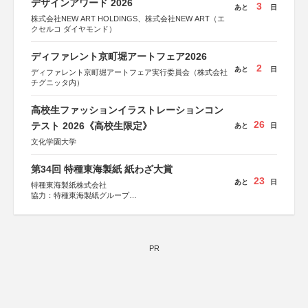
デザインアワード 2026
3
あと
日
株式会社NEW ART HOLDINGS、株式会社NEW ART（エ
クセルコ ダイヤモンド）
ディファレント京町堀アートフェア2026
2
あと
日
ディファレント京町堀アートフェア実行委員会（株式会社
チグニッタ内）
高校生ファッションイラストレーションコン
26
テスト 2026《高校生限定》
あと
日
文化学園大学
第34回 特種東海製紙 紙わざ大賞
23
あと
日
特種東海製紙株式会社
協力：特種東海製紙グループ
特別協賛：静岡県長泉町
PR