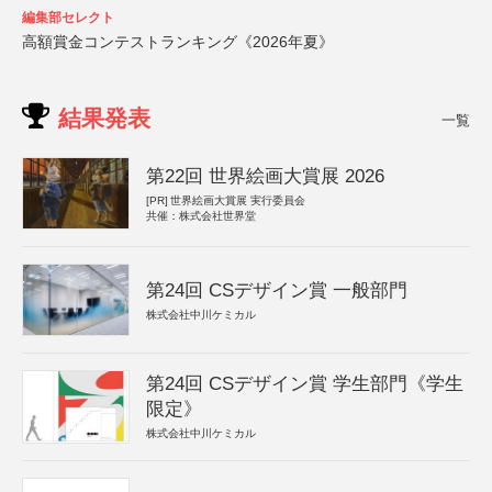
編集部セレクト
高額賞金コンテストランキング《2026年夏》
結果発表
一覧
第22回 世界絵画大賞展 2026
[PR]
世界絵画大賞展 実行委員会
共催：株式会社世界堂
第24回 CSデザイン賞 一般部門
株式会社中川ケミカル
第24回 CSデザイン賞 学生部門《学生
限定》
株式会社中川ケミカル