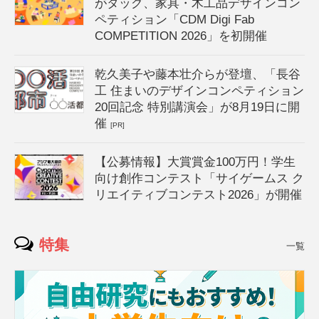
がタッグ、家具・木工品デザインコン
ペティション「CDM Digi Fab
COMPETITION 2026」を初開催
乾久美子や藤本壮介らが登壇、「長谷
工 住まいのデザインコンペティション
20回記念 特別講演会」が8月19日に開
催
[PR]
【公募情報】大賞賞金100万円！学生
向け創作コンテスト「サイゲームス ク
リエイティブコンテスト2026」が開催
特集
一覧