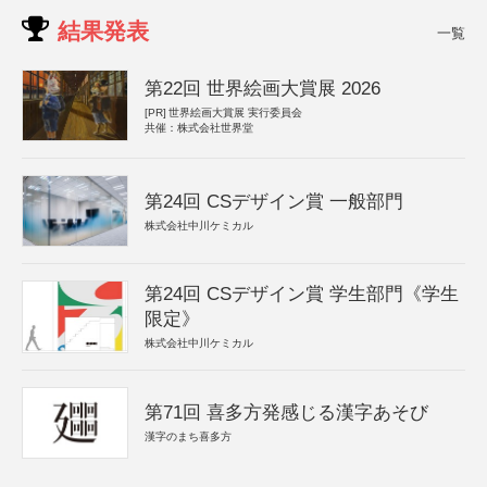
結果発表
一覧
第22回 世界絵画大賞展 2026
[PR]
世界絵画大賞展 実行委員会
共催：株式会社世界堂
第24回 CSデザイン賞 一般部門
株式会社中川ケミカル
第24回 CSデザイン賞 学生部門《学生
限定》
株式会社中川ケミカル
第71回 喜多方発感じる漢字あそび
漢字のまち喜多方