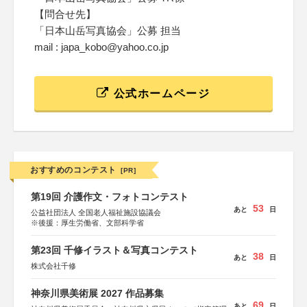
【問合せ先】
「日本山岳写真協会」公募 担当
mail : japa_kobo@yahoo.co.jp
公式ホームページ
おすすめのコンテスト
[PR]
第19回 介護作文・フォトコンテスト
53
あと
日
公益社団法人 全国老人福祉施設協議会
※後援：厚生労働省、文部科学省
第23回 千修イラスト＆写真コンテスト
38
あと
日
株式会社千修
神奈川県美術展 2027 作品募集
69
あと
日