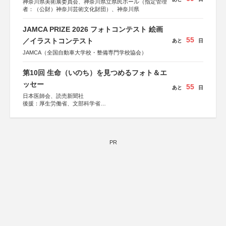
神奈川県美術展委員会、神奈川県立県民ホール（指定管理
者：（公財）神奈川芸術文化財団）、神奈川県
JAMCA PRIZE 2026 フォトコンテスト 絵画
55
／イラストコンテスト
あと
日
JAMCA（全国自動車大学校・整備専門学校協会）
第10回 生命（いのち）を見つめるフォト＆エ
ッセー
55
あと
日
日本医師会、読売新聞社
後援：厚生労働省、文部科学省
協賛：東京海上日動火災保険株式会社、東京海上日動あん
しん生命保険株式会社
PR