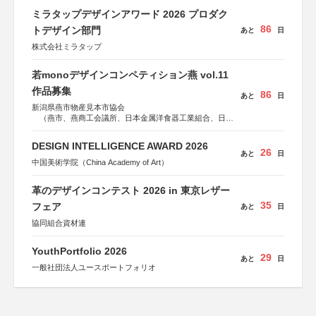
ミラタップデザインアワード 2026 プロダク
86
トデザイン部門
あと
日
株式会社ミラタップ
若monoデザインコンペティション燕 vol.11
作品募集
86
あと
日
新潟県燕市物産見本市協会
（燕市、燕商工会議所、日本金属洋食器工業組合、日本
金属ハウスウェア工業組合）
DESIGN INTELLIGENCE AWARD 2026
26
あと
日
中国美術学院（China Academy of Art）
革のデザインコンテスト 2026 in 東京レザー
35
フェア
あと
日
協同組合資材連
YouthPortfolio 2026
29
あと
日
一般社団法人ユースポートフォリオ