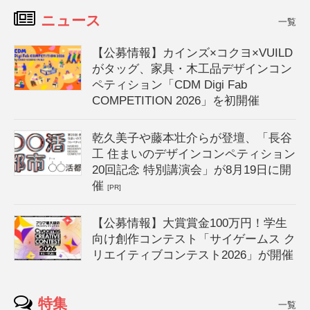
ニュース
一覧
【公募情報】カインズ×コクヨ×VUILD
がタッグ、家具・木工品デザインコン
ペティション「CDM Digi Fab
COMPETITION 2026」を初開催
乾久美子や藤本壮介らが登壇、「長谷
工 住まいのデザインコンペティション
20回記念 特別講演会」が8月19日に開
催
[PR]
【公募情報】大賞賞金100万円！学生
向け創作コンテスト「サイゲームス ク
リエイティブコンテスト2026」が開催
特集
一覧