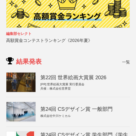
編集部セレクト
高額賞金コンテストランキング《2026年夏》
結果発表
一覧
第22回 世界絵画大賞展 2026
[PR]
世界絵画大賞展 実行委員会
共催：株式会社世界堂
第24回 CSデザイン賞 一般部門
株式会社中川ケミカル
第24回 CSデザイン賞 学生部門《学生