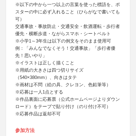
※以下の中から一つ以上の言葉を使った標語を、ポ
スターの中に必ず入れること（ひらがなで書いても
可）
交通事故・事故防止・交通安全・飲酒運転・歩行者
優先・横断歩道・ながらスマホ・シートベルト
※小学1～3年生は以下の例文をそのまま使用可
例：「みんなでなくそう！交通事故」「歩行者優
先！思いやり」
※イラストは正しく描くこと
※用紙の大きさは四つ切りサイズ
（540×380mm）、向きはタテ
※画材は不問（絵の具、クレヨン、色鉛筆等）
※応募は一人1点とする
※作品裏面に応募票（公式ホームページよりダウン
ロード）をテープで貼り付け（のり付け不可）
※応募作品は返却不可
参加方法