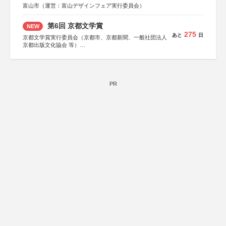
富山市（運営：富山デザインフェア実行委員会）
第6回 京都文学賞
NEW
275
あと
日
京都文学賞実行委員会（京都市、京都新聞、一般社団法人
京都出版文化協会 等）
協力：京都府書店商業組合、朝日新聞出版、
KADOKAWA、河出書房新社、幻冬舎、講談社、光文社、
集英社、小学館、祥伝社、新潮社、淡交社、ちいさいミシ
マ社、徳間書店、早川書房、PHP研究所、双葉社、文藝春
秋、ポプラ社、毎日新聞出版
PR