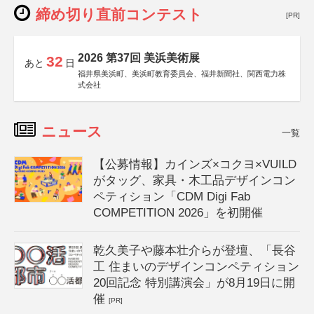
締め切り直前コンテスト
[PR]
2026 第37回 美浜美術展
32
あと
日
福井県美浜町、美浜町教育委員会、福井新聞社、関西電力株
式会社
ニュース
一覧
【公募情報】カインズ×コクヨ×VUILD
がタッグ、家具・木工品デザインコン
ペティション「CDM Digi Fab
COMPETITION 2026」を初開催
乾久美子や藤本壮介らが登壇、「長谷
工 住まいのデザインコンペティション
20回記念 特別講演会」が8月19日に開
催
[PR]