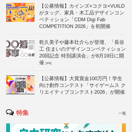
【公募情報】カインズ×コクヨ×VUILD
がタッグ、家具・木工品デザインコン
ペティション「CDM Digi Fab
COMPETITION 2026」を初開催
乾久美子や藤本壮介らが登壇、「長谷
工 住まいのデザインコンペティション
20回記念 特別講演会」が8月19日に開
催
[PR]
【公募情報】大賞賞金100万円！学生
向け創作コンテスト「サイゲームス ク
リエイティブコンテスト2026」が開催
特集
一覧