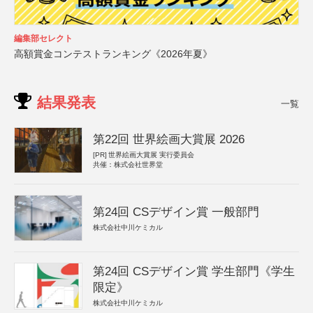
編集部セレクト
高額賞金コンテストランキング《2026年夏》
結果発表
一覧
第22回 世界絵画大賞展 2026
[PR]
世界絵画大賞展 実行委員会
共催：株式会社世界堂
第24回 CSデザイン賞 一般部門
株式会社中川ケミカル
第24回 CSデザイン賞 学生部門《学生
限定》
株式会社中川ケミカル