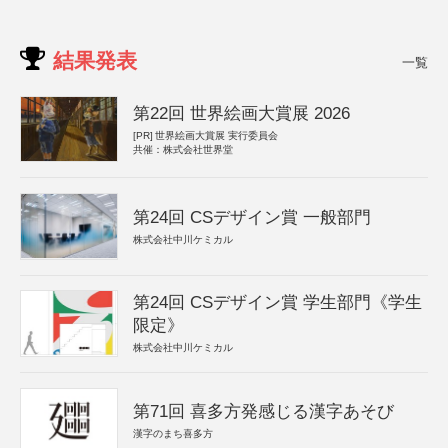
結果発表
一覧
第22回 世界絵画大賞展 2026
[PR]
世界絵画大賞展 実行委員会
共催：株式会社世界堂
第24回 CSデザイン賞 一般部門
株式会社中川ケミカル
第24回 CSデザイン賞 学生部門《学生
限定》
株式会社中川ケミカル
第71回 喜多方発感じる漢字あそび
漢字のまち喜多方