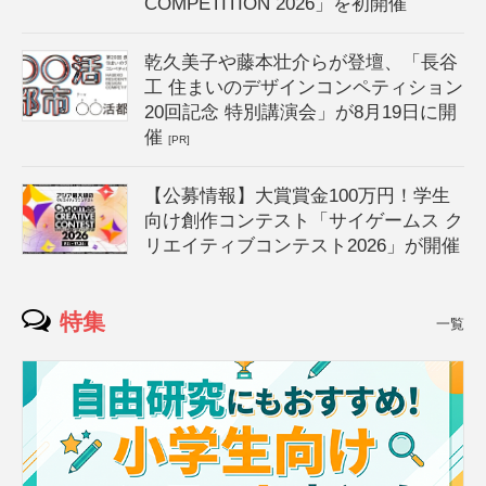
COMPETITION 2026」を初開催
乾久美子や藤本壮介らが登壇、「長谷
工 住まいのデザインコンペティション
20回記念 特別講演会」が8月19日に開
催
[PR]
【公募情報】大賞賞金100万円！学生
向け創作コンテスト「サイゲームス ク
リエイティブコンテスト2026」が開催
特集
一覧