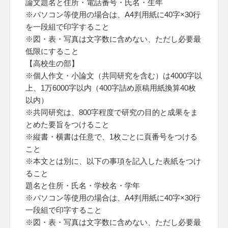
論文題名と住所・電話番号・氏名・生年
※パソコン等使用の場合は、A4判用紙に40字×30行
を一段組で印字すること
※図・表・写真は文字数に含めない、ただし必要最
低限にすること
【高校生の部】
※個人作文・小論文（共同研究を含む）は4000字以
上、1万6000字以内（400字詰め原稿用紙換算40枚
以内）
※共同研究は、800字程度で研究の目的と成果をま
とめた要旨をつけること
※縦書・横書は任意で、1枚ごとに頁番号をつける
こと
※本文とは別に、以下の事項を記入した表紙をつけ
ること
題名と住所・氏名・学校名・学年
※パソコン等使用の場合は、A4判用紙に40字×30行
一段組で印字すること
※図・表・写真は文字数に含めない、ただし必要最