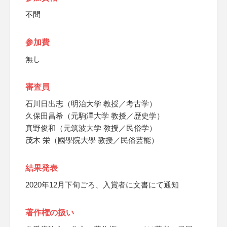
不問
参加費
無し
審査員
石川日出志（明治大学 教授／考古学）
久保田昌希（元駒澤大学 教授／歴史学）
真野俊和（元筑波大学 教授／民俗学）
茂木 栄（國學院大學 教授／民俗芸能）
結果発表
2020年12月下旬ごろ、入賞者に文書にて通知
著作権の扱い