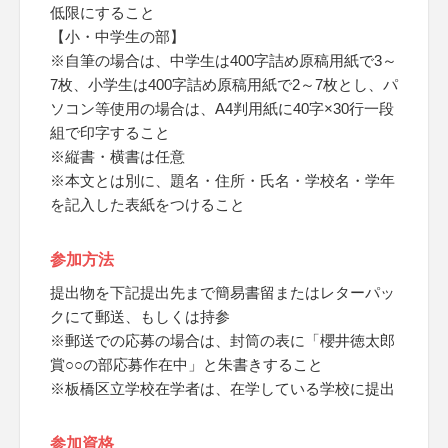
低限にすること
【小・中学生の部】
※自筆の場合は、中学生は400字詰め原稿用紙で3～
7枚、小学生は400字詰め原稿用紙で2～7枚とし、パ
ソコン等使用の場合は、A4判用紙に40字×30行一段
組で印字すること
※縦書・横書は任意
※本文とは別に、題名・住所・氏名・学校名・学年
を記入した表紙をつけること
参加方法
提出物を下記提出先まで簡易書留またはレターパッ
クにて郵送、もしくは持参
※郵送での応募の場合は、封筒の表に「櫻井徳太郎
賞○○の部応募作在中」と朱書きすること
※板橋区立学校在学者は、在学している学校に提出
参加資格