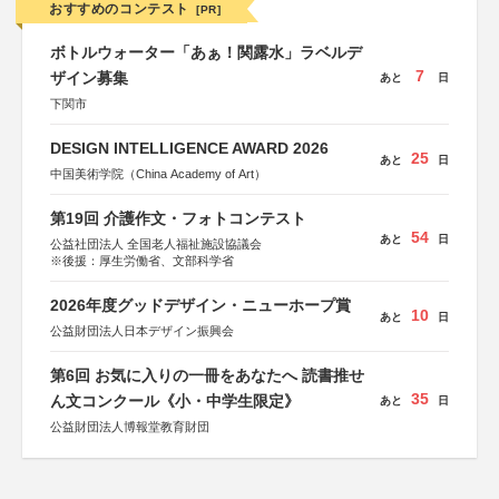
おすすめのコンテスト
[PR]
ボトルウォーター「あぁ！関露水」ラベルデ
7
ザイン募集
あと
日
下関市
DESIGN INTELLIGENCE AWARD 2026
25
あと
日
中国美術学院（China Academy of Art）
第19回 介護作文・フォトコンテスト
54
あと
日
公益社団法人 全国老人福祉施設協議会
※後援：厚生労働省、文部科学省
2026年度グッドデザイン・ニューホープ賞
10
あと
日
公益財団法人日本デザイン振興会
第6回 お気に入りの一冊をあなたへ 読書推せ
35
ん文コンクール《小・中学生限定》
あと
日
公益財団法人博報堂教育財団