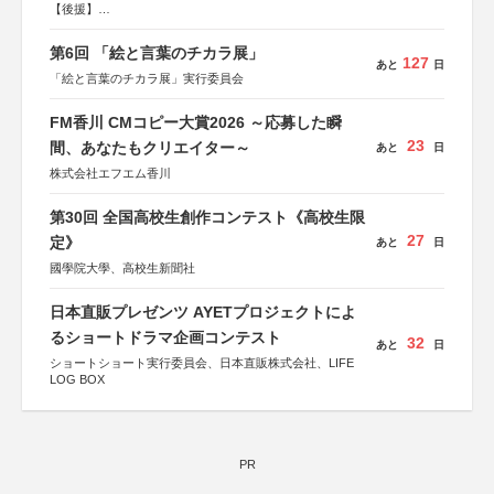
【後援】
総務省消防庁、文部科学省、林野庁、全国森林組合連合
会、森林火災対策協会
第6回 「絵と言葉のチカラ展」
127
あと
日
「絵と言葉のチカラ展」実行委員会
FM香川 CMコピー大賞2026 ～応募した瞬
23
間、あなたもクリエイター～
あと
日
株式会社エフエム香川
第30回 全国高校生創作コンテスト《高校生限
27
定》
あと
日
國學院大學、高校生新聞社
日本直販プレゼンツ AYETプロジェクトによ
るショートドラマ企画コンテスト
32
あと
日
ショートショート実行委員会、日本直販株式会社、LIFE
LOG BOX
PR