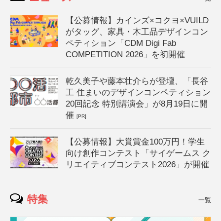
【公募情報】カインズ×コクヨ×VUILD
がタッグ、家具・木工品デザインコン
ペティション「CDM Digi Fab
COMPETITION 2026」を初開催
乾久美子や藤本壮介らが登壇、「長谷
工 住まいのデザインコンペティション
20回記念 特別講演会」が8月19日に開
催
[PR]
【公募情報】大賞賞金100万円！学生
向け創作コンテスト「サイゲームス ク
リエイティブコンテスト2026」が開催
特集
一覧