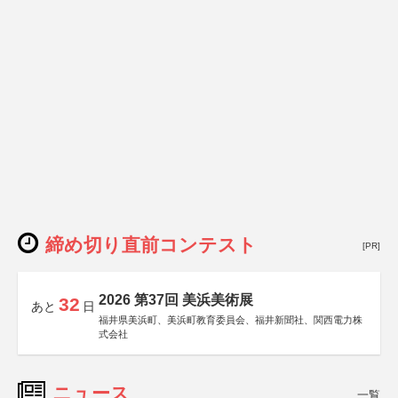
締め切り直前コンテスト
[PR]
2026 第37回 美浜美術展
32
あと
日
福井県美浜町、美浜町教育委員会、福井新聞社、関西電力株
式会社
ニュース
一覧