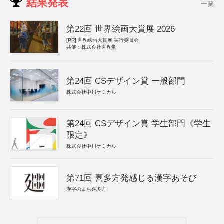
結果発表
一覧
第22回 世界絵画大賞展 2026
[PR]
世界絵画大賞展 実行委員会
共催：株式会社世界堂
第24回 CSデザイン賞 一般部門
株式会社中川ケミカル
第24回 CSデザイン賞 学生部門《学生
限定》
株式会社中川ケミカル
第71回 喜多方発感じる漢字あそび
漢字のまち喜多方