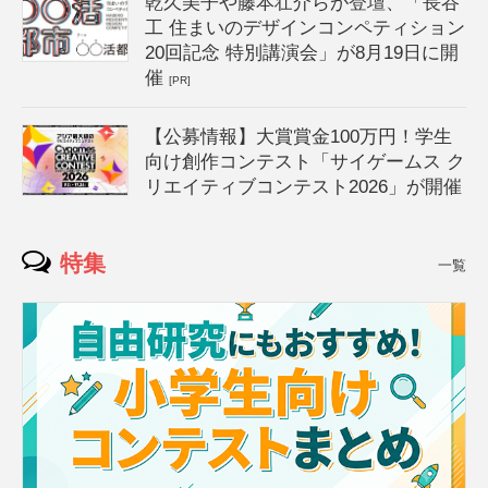
乾久美子や藤本壮介らが登壇、「長谷
工 住まいのデザインコンペティション
20回記念 特別講演会」が8月19日に開
催
[PR]
【公募情報】大賞賞金100万円！学生
向け創作コンテスト「サイゲームス ク
リエイティブコンテスト2026」が開催
特集
一覧