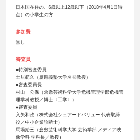
日本国在住の、6歳以上12歳以下（2018年4月1日時
点）の小学生の方
参加費
無し
審査員
●特別審査委員
土居範久（慶應義塾大学名誉教授）
●審査委員長
村山 公保（倉敷芸術科学大学危機管理学部危機管
理学科教授／博士〈工学〉）
●審査委員
入矢和政（株式会社シェアードバリュー 代表取締
役／中小企業診断士）
馬場始三（倉敷芸術科学大学 芸術学部 メディア映
像学科 学科長／教授）