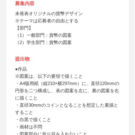
募集内容
未発表オリジナルの貨幣デザイン
※テーマは応募者の自由とする
【部門】
（1）一般部門：貨幣の図案
（2）学生部門：貨幣の図案
提出物
●作品
※図案は、以下の要領で描くこと
・A4版用紙（縦210×横297mm）に、直径120mmの
円形を二つ構成し、表の図案を左に、裏の図案を右
に描くこと
・直径30mmのコインとなることを想定した素描と
すること
・白黒で描くこと
・画材は不問
・図案部分に折り目を入れないこと