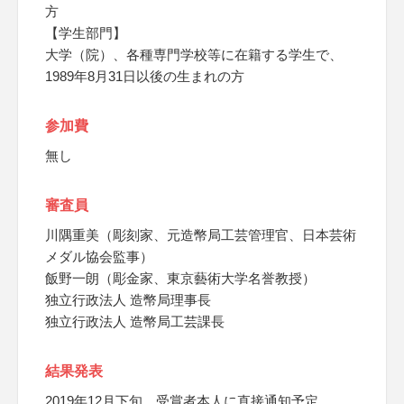
方
【学生部門】
大学（院）、各種専門学校等に在籍する学生で、
1989年8月31日以後の生まれの方
参加費
無し
審査員
川隅重美（彫刻家、元造幣局工芸管理官、日本芸術
メダル協会監事）
飯野一朗（彫金家、東京藝術大学名誉教授）
独立行政法人 造幣局理事長
独立行政法人 造幣局工芸課長
結果発表
2019年12月下旬、受賞者本人に直接通知予定