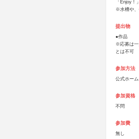
「Enjoy！
※水槽や、
提出物
●作品
※応募は一
とは不可
参加方法
公式ホーム
参加資格
不問
参加費
無し