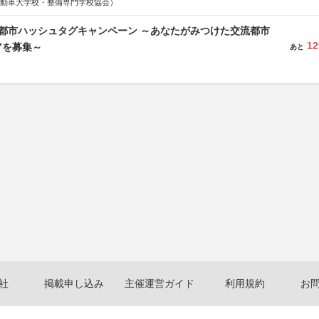
国自動車大学校・整備専門学校協会）
流都市ハッシュタグキャンペーン ～あなたがみつけた交流都市
12
”を募集～
あと
社
掲載申し込み
主催運営ガイド
利用規約
お