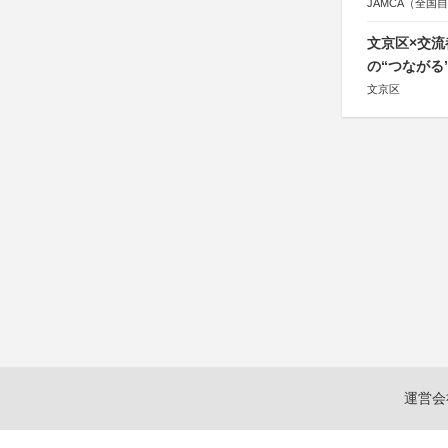
JAMCA（全
文京区×交
の“つながる
文京区
運営会