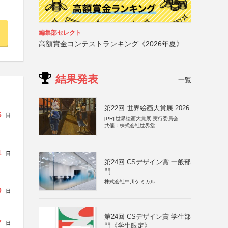
編集部セレクト
高額賞金コンテストランキング《2026年夏》
結果発表
一覧
第22回 世界絵画大賞展 2026
6
日
[PR]
世界絵画大賞展 実行委員会
共催：株式会社世界堂
1
日
第24回 CSデザイン賞 一般部
門
株式会社中川ケミカル
0
日
第24回 CSデザイン賞 学生部
7
日
門《学生限定》