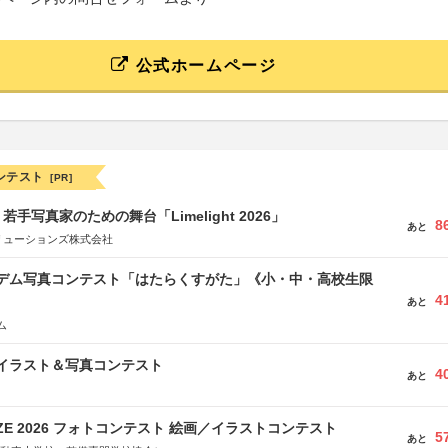
公式ホームページ
ンテスト
[PR]
手写真家のための舞台「Limelight 2026」
8
あと
リューションズ株式会社
イデム写真コンテスト「はたらくすがた」《小・中・高校生限
4
あと
ム
修イラスト＆写真コンテスト
4
あと
RIZE 2026 フォトコンテスト 絵画／イラストコンテスト
5
あと