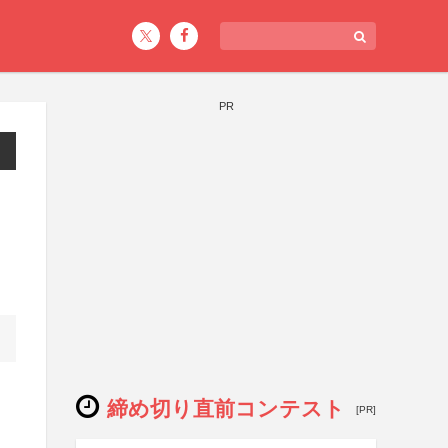
PR
締め切り直前コンテスト
[PR]