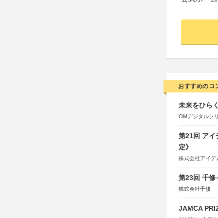
おすすめのコ
未来をひらく若
OMデジタルソ
第21回 ア
定》
株式会社アイデ
第23回 千
株式会社千修
JAMCA P