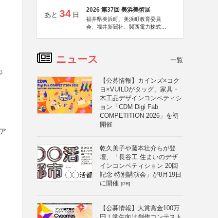
2026 第37回 美浜美術展
34
あと
日
福井県美浜町、美浜町教育委員
会、福井新聞社、関西電力株式会
社
ニュース
一覧
ジ
【公募情報】カインズ×コク
ヨ×VUILDがタッグ、家具・
木工品デザインコンペティシ
ョン「CDM Digi Fab
COMPETITION 2026」を初
開催
ア
乾久美子や藤本壮介らが登
壇、「長谷工 住まいのデザ
インコンペティション 20回
記念 特別講演会」が8月19日
に開催
[PR]
【公募情報】大賞賞金100万
円！学生向け創作コンテスト