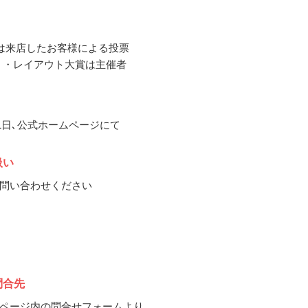
は来店したお客様による投票
大賞 ・レイアウト大賞は主催者
月1日､公式ホームページにて
扱い
問い合わせください
問合先
ページ内の問合せフォームより