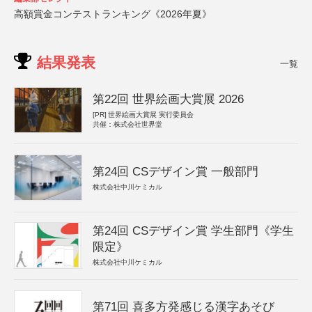
高額賞金コンテストランキング《2026年夏》
結果発表
一覧
第22回 世界絵画大賞展 2026
[PR]
世界絵画大賞展 実行委員会
共催：株式会社世界堂
第24回 CSデザイン賞 一般部門
株式会社中川ケミカル
第24回 CSデザイン賞 学生部門《学生
限定》
株式会社中川ケミカル
第71回 喜多方発感じる漢字あそび