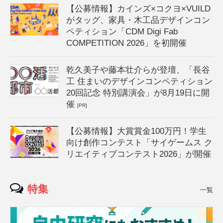
【公募情報】カインズ×コクヨ×VUILD
がタッグ、家具・木工品デザインコン
ペティション「CDM Digi Fab
COMPETITION 2026」を初開催
乾久美子や藤本壮介らが登壇、「長谷
工 住まいのデザインコンペティション
20回記念 特別講演会」が8月19日に開
催
[PR]
【公募情報】大賞賞金100万円！学生
向け創作コンテスト「サイゲームス ク
リエイティブコンテスト2026」が開催
特集
一覧