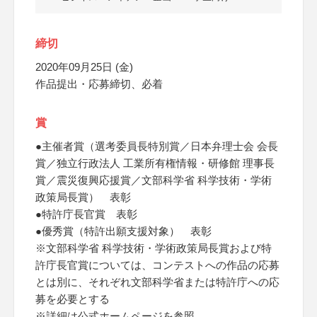
締切
2020年09月25日 (金)
作品提出・応募締切、必着
賞
●主催者賞（選考委員長特別賞／日本弁理士会 会長
賞／独立行政法人 工業所有権情報・研修館 理事長
賞／震災復興応援賞／文部科学省 科学技術・学術
政策局長賞） 表彰
●特許庁長官賞 表彰
●優秀賞（特許出願支援対象） 表彰
※文部科学省 科学技術・学術政策局長賞および特
許庁長官賞については、コンテストへの作品の応募
とは別に、それぞれ文部科学省または特許庁への応
募を必要とする
※詳細は公式ホームページを参照