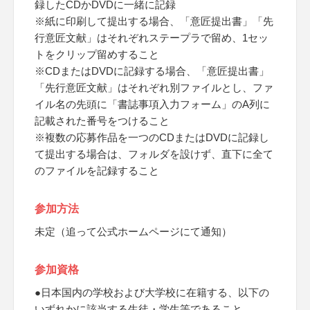
録したCDかDVDに一緒に記録
※紙に印刷して提出する場合、「意匠提出書」「先
行意匠文献」はそれぞれステープラで留め、1セッ
トをクリップ留めすること
※CDまたはDVDに記録する場合、「意匠提出書」
「先行意匠文献」はそれぞれ別ファイルとし、ファ
イル名の先頭に「書誌事項入力フォーム」のA列に
記載された番号をつけること
※複数の応募作品を一つのCDまたはDVDに記録し
て提出する場合は、フォルダを設けず、直下に全て
のファイルを記録すること
参加方法
未定（追って公式ホームページにて通知）
参加資格
●日本国内の学校および大学校に在籍する、以下の
いずれかに該当する生徒・学生等であること