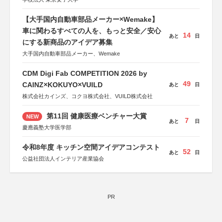
【大手国内自動車部品メーカー×Wemake】
車に関わるすべての人を、もっと安全／安心
14
あと
日
にする新商品のアイデア募集
大手国内自動車部品メーカー、Wemake
CDM Digi Fab COMPETITION 2026 by
49
CAINZ×KOKUYO×VUILD
あと
日
株式会社カインズ、コクヨ株式会社、VUILD株式会社
第11回 健康医療ベンチャー大賞
NEW
7
あと
日
慶應義塾大学医学部
令和8年度 キッチン空間アイデアコンテスト
52
あと
日
公益社団法人インテリア産業協会
PR