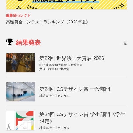
編集部セレクト
高額賞金コンテストランキング《2026年夏》
結果発表
一覧
第22回 世界絵画大賞展 2026
[PR]
世界絵画大賞展 実行委員会
共催：株式会社世界堂
第24回 CSデザイン賞 一般部門
株式会社中川ケミカル
第24回 CSデザイン賞 学生部門《学生
限定》
株式会社中川ケミカル