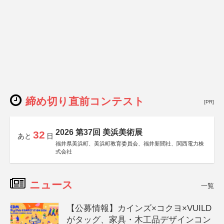
締め切り直前コンテスト
[PR]
2026 第37回 美浜美術展
32
あと
日
福井県美浜町、美浜町教育委員会、福井新聞社、関西電力株
式会社
ニュース
一覧
【公募情報】カインズ×コクヨ×VUILD
がタッグ、家具・木工品デザインコン