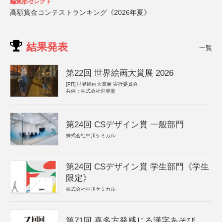
編集部セレクト
高額賞金コンテストランキング《2026年夏》
結果発表
一覧
第22回 世界絵画大賞展 2026
[PR]
世界絵画大賞展 実行委員会
共催：株式会社世界堂
第24回 CSデザイン賞 一般部門
株式会社中川ケミカル
第24回 CSデザイン賞 学生部門《学生
限定》
株式会社中川ケミカル
第71回 喜多方発感じる漢字あそび