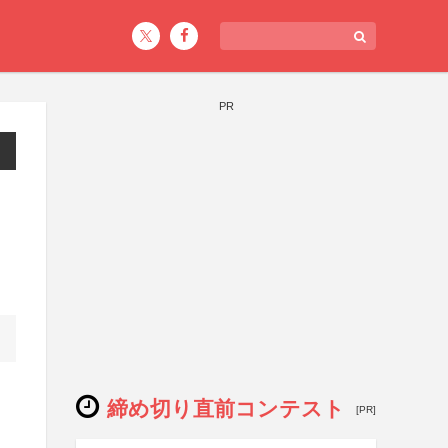
PR
締め切り直前コンテスト
[PR]