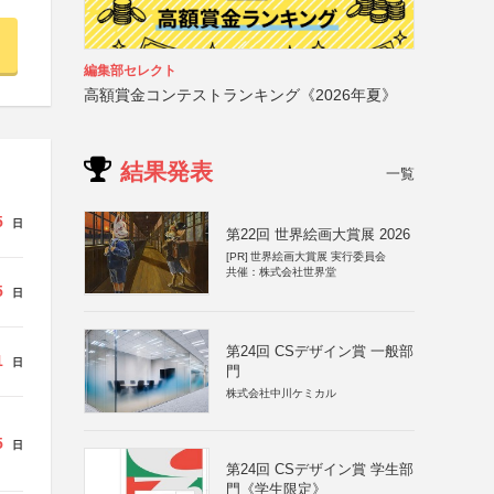
編集部セレクト
高額賞金コンテストランキング《2026年夏》
結果発表
一覧
5
日
第22回 世界絵画大賞展 2026
[PR]
世界絵画大賞展 実行委員会
共催：株式会社世界堂
5
日
第24回 CSデザイン賞 一般部
1
日
門
株式会社中川ケミカル
5
日
第24回 CSデザイン賞 学生部
門《学生限定》