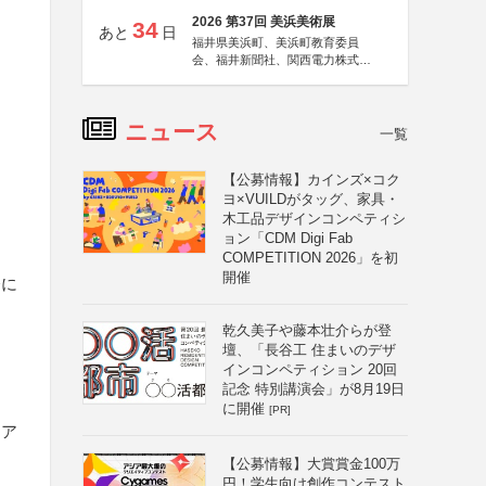
2026 第37回 美浜美術展
34
あと
日
福井県美浜町、美浜町教育委員
会、福井新聞社、関西電力株式会
社
ニュース
一覧
【公募情報】カインズ×コク
ヨ×VUILDがタッグ、家具・
木工品デザインコンペティシ
ョン「CDM Digi Fab
COMPETITION 2026」を初
開催
会に
乾久美子や藤本壮介らが登
壇、「長谷工 住まいのデザ
インコンペティション 20回
記念 特別講演会」が8月19日
に開催
[PR]
ィア
【公募情報】大賞賞金100万
円！学生向け創作コンテスト