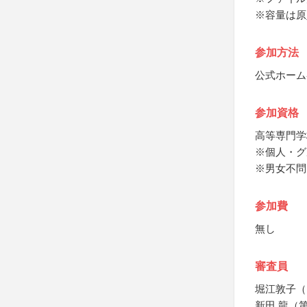
※容量は原
参加方法
公式ホーム
参加資格
高等専門学
※個人・グ
※男女不問
参加費
無し
審査員
堀江敦子（
新田 龍（