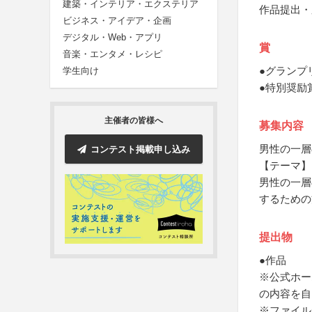
建築・インテリア・エクステリア
作品提出・
ビジネス・アイデア・企画
デジタル・Web・アプリ
賞
音楽・エンタメ・レシピ
●グランプ
学生向け
●特別奨励
主催者の皆様へ
募集内容
男性の一層
コンテスト掲載申し込み
【テーマ】
男性の一層
するための
提出物
●作品
※公式ホー
の内容を自
※ファイル形式