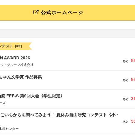
公式ホームページ
ンテスト
[PR]
N AWARD 2026
5
あと
ネットグループ株式会社
っちゃん文学賞 作品募集
5
あと
祭 FFF-S 第9回大会《学生限定》
3
あと
ーズ
すごいちからを調べてみよう！ 夏休み自由研究コンテスト《小・
5
》
あと
本銅センター