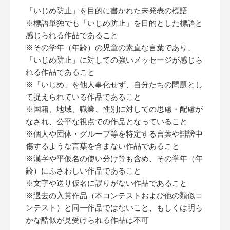
「いじめ防止」を目的に書かれた未発表の標語
※標語単独でも「いじめ防止」を目的とした標語と
感じられる作品であること
※その学年（年齢）の児童の素直な言葉であり、
「いじめ防止」に対しての強いメッセージが感じら
れる作品であること
※「いじめ」を他人事化せず、自分たちの問題とし
て捉えられている作品であること
※国籍、地域、職業、性別に対しての思慮・配慮が
なされ、公平な視点での作品となっていること
※個人や団体・グループ等を特定する言葉や誹謗中
傷するような言葉を含まない作品であること
※漢字や平仮名の使い分け等も含め、その学年（年
齢）にふさわしい作品であること
※文字や送り仮名に誤りがない作品であること
※過去の入賞作品（本コンテストおよび他の類似コ
ンテスト）と同一作品ではないこと、もしくは明ら
かな酷似が見受けられる作品は不可