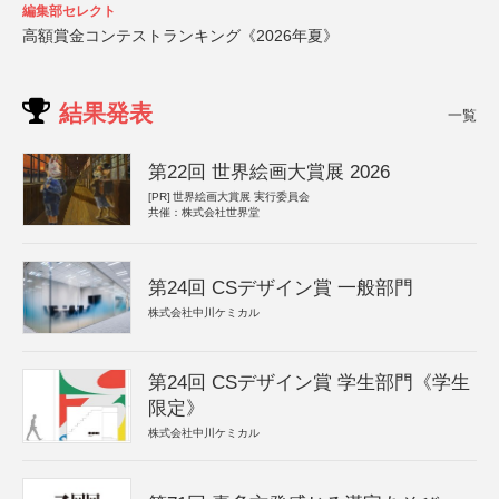
編集部セレクト
高額賞金コンテストランキング《2026年夏》
結果発表
一覧
第22回 世界絵画大賞展 2026
[PR]
世界絵画大賞展 実行委員会
共催：株式会社世界堂
第24回 CSデザイン賞 一般部門
株式会社中川ケミカル
第24回 CSデザイン賞 学生部門《学生
限定》
株式会社中川ケミカル