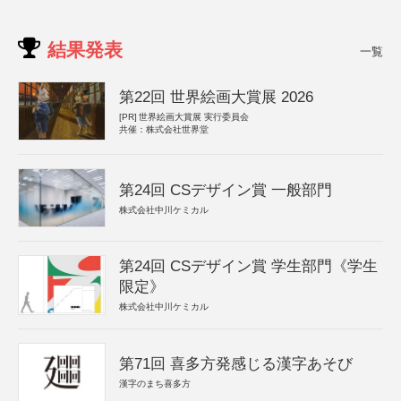
結果発表
一覧
第22回 世界絵画大賞展 2026
[PR]
世界絵画大賞展 実行委員会
共催：株式会社世界堂
第24回 CSデザイン賞 一般部門
株式会社中川ケミカル
第24回 CSデザイン賞 学生部門《学生
限定》
株式会社中川ケミカル
第71回 喜多方発感じる漢字あそび
漢字のまち喜多方