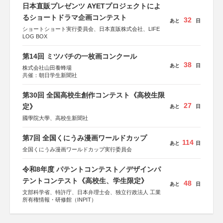
日本直販プレゼンツ AYETプロジェクトによ
るショートドラマ企画コンテスト
32
あと
日
ショートショート実行委員会、日本直販株式会社、LIFE
LOG BOX
第14回 ミツバチの一枚画コンクール
38
あと
日
株式会社山田養蜂場
共催：朝日学生新聞社
第30回 全国高校生創作コンテスト《高校生限
27
定》
あと
日
國學院大學、高校生新聞社
第7回 全国くにうみ漫画ワールドカップ
114
あと
日
全国くにうみ漫画ワールドカップ実行委員会
令和8年度 パテントコンテスト／デザインパ
テントコンテスト《高校生、学生限定》
48
あと
日
文部科学省、特許庁、日本弁理士会、独立行政法人 工業
所有権情報・研修館（INPIT）