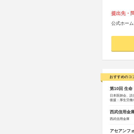
提出先・
公式ホーム
おすすめのコ
第10回 生
日本医師会、読
後援：厚生労働
協賛：東京海上
西武信用金庫
西武信用金庫
アセアンフォ