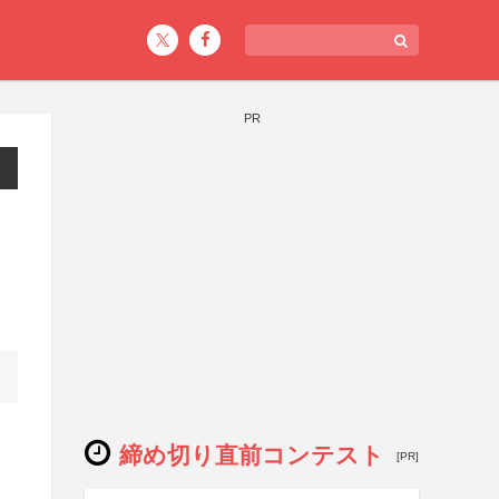
PR
締め切り直前コンテスト
[PR]