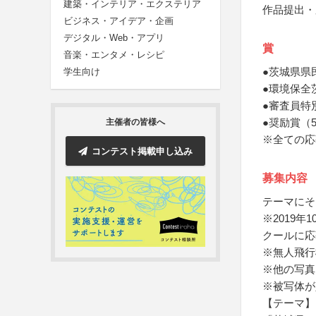
建築・インテリア・エクステリア
作品提出・
ビジネス・アイデア・企画
デジタル・Web・アプリ
賞
音楽・エンタメ・レシピ
●茨城県県
学生向け
●環境保全
●審査員特
●奨励賞（
主催者の皆様へ
※全ての応
コンテスト掲載申し込み
募集内容
テーマにそ
※2019
クールに応
※無人飛行
※他の写真
※被写体が
【テーマ】