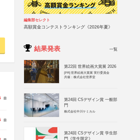
編集部セレクト
高額賞金コンテストランキング《2026年夏》
結果発表
一覧
第22回 世界絵画大賞展 2026
[PR]
世界絵画大賞展 実行委員会
共催：株式会社世界堂
5
日
第24回 CSデザイン賞 一般部
門
株式会社中川ケミカル
5
日
第24回 CSデザイン賞 学生部
門《学生限定》
3
日