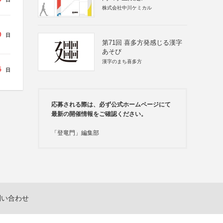
株式会社中川ケミカル
9
日
第71回 喜多方発感じる漢字
あそび
漢字のまち喜多方
5
日
応募される際は、必ず公式ホームページにて
最新の開催情報をご確認ください。
「登竜門」編集部
問い合わせ