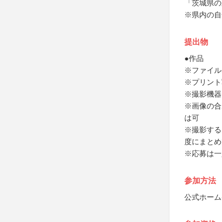
「茨城県の
※県内の自
提出物
●作品
※ファイル
※プリント
※撮影機器
※画像の合
は可
※撮影する
度にまとめ
※応募は一
参加方法
公式ホーム