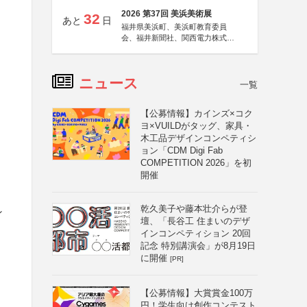
2026 第37回 美浜美術展
32
あと
日
福井県美浜町、美浜町教育委員
会、福井新聞社、関西電力株式会
社
ニュース
一覧
【公募情報】カインズ×コク
ヨ×VUILDがタッグ、家具・
木工品デザインコンペティシ
ョン「CDM Digi Fab
COMPETITION 2026」を初
開催
乾久美子や藤本壮介らが登
ン
壇、「長谷工 住まいのデザ
インコンペティション 20回
記念 特別講演会」が8月19日
に開催
[PR]
【公募情報】大賞賞金100万
円！学生向け創作コンテスト