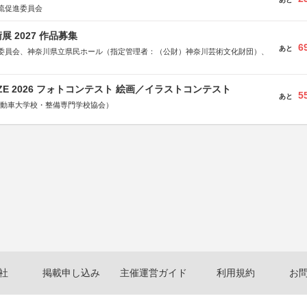
流促進委員会
 2027 作品募集
6
あと
委員会、神奈川県立県民ホール（指定管理者：（公財）神奈川芸術文化財団）、
RIZE 2026 フォトコンテスト 絵画／イラストコンテスト
5
あと
国自動車大学校・整備専門学校協会）
社
掲載申し込み
主催運営ガイド
利用規約
お