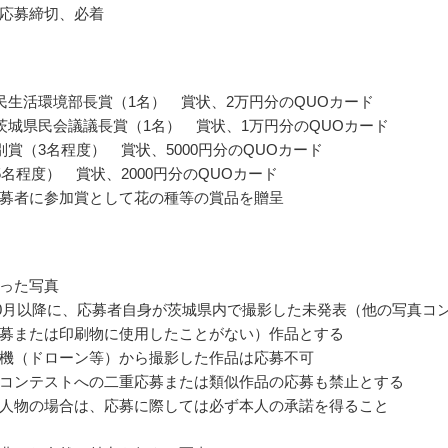
応募締切、必着
民生活環境部長賞（1名） 賞状、2万円分のQUOカード
茨城県民会議議長賞（1名） 賞状、1万円分のQUOカード
別賞（3名程度） 賞状、5000円分のQUOカード
5名程度） 賞状、2000円分のQUOカード
募者に参加賞として花の種等の賞品を贈呈
った写真
年10月以降に、応募者自身が茨城県内で撮影した未発表（他の写真コ
募または印刷物に使用したことがない）作品とする
機（ドローン等）から撮影した作品は応募不可
コンテストへの二重応募または類似作品の応募も禁止とする
人物の場合は、応募に際しては必ず本人の承諾を得ること