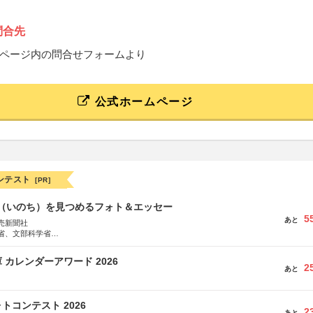
問合先
ページ内の問合せフォームより
公式ホームページ
ンテスト
[PR]
命（いのち）を見つめるフォト＆エッセー
5
あと
売新聞社
省、文部科学省
日動火災保険株式会社、東京海上日動あんしん生命保険株式会社
 カレンダーアワード 2026
2
あと
トコンテスト 2026
2
あと