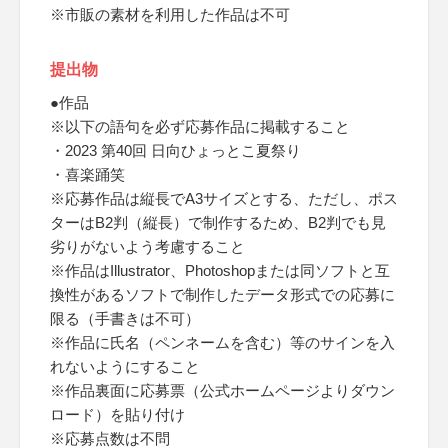
※市販の素材を利用した作品は不可
提出物
●作品
※以下の語句を必ず応募作品に掲載すること
・2023 第40回 日向ひょっとこ夏祭り
・喜楽踊笑
※応募作品は縦長でA3サイズとする、ただし、ポス
ターはB2判（縦長）で制作するため、B2判でも見
劣りがないよう考慮すること
※作品はIllustrator、Photoshopまたは同ソフトと互
換性があるソフトで制作したデータ形式での応募に
限る（手書きは不可）
※作品に氏名（ペンネームを含む）等のサインを入
れないようにすること
※作品裏面に応募票（公式ホームページよりダウン
ロード）を貼り付け
※応募点数は不問