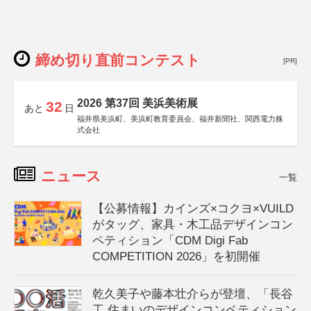
締め切り直前コンテスト
[PR]
2026 第37回 美浜美術展
32
あと
日
福井県美浜町、美浜町教育委員会、福井新聞社、関西電力株
式会社
ニュース
一覧
【公募情報】カインズ×コクヨ×VUILD
がタッグ、家具・木工品デザインコン
ペティション「CDM Digi Fab
COMPETITION 2026」を初開催
乾久美子や藤本壮介らが登壇、「長谷
工 住まいのデザインコンペティション