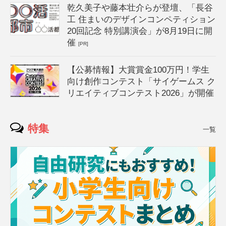
乾久美子や藤本壮介らが登壇、「長谷
工 住まいのデザインコンペティション
20回記念 特別講演会」が8月19日に開
催
[PR]
【公募情報】大賞賞金100万円！学生
向け創作コンテスト「サイゲームス ク
リエイティブコンテスト2026」が開催
特集
一覧