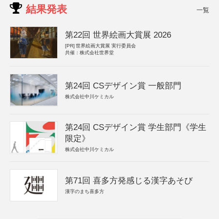
結果発表
一覧
第22回 世界絵画大賞展 2026
[PR]
世界絵画大賞展 実行委員会
共催：株式会社世界堂
第24回 CSデザイン賞 一般部門
株式会社中川ケミカル
第24回 CSデザイン賞 学生部門《学生
限定》
株式会社中川ケミカル
第71回 喜多方発感じる漢字あそび
漢字のまち喜多方