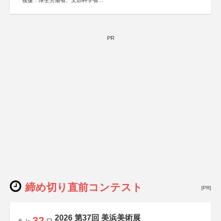
後援：厚生労働省、文部科学省
協賛：東京海上日動火災保険株式会社、東京海上日動あん
しん生命保険株式会社
PR
締め切り直前コンテスト
[PR]
2026 第37回 美浜美術展
32