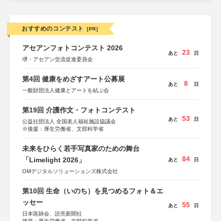
おすすめのコンテスト
[PR]
アセアンフォトコンテスト 2026
23
あと
日
堺・アセアン交流促進委員会
第4回 健康をめざすアート公募展
8
あと
日
一般財団法人健康とアートを結ぶ会
第19回 介護作文・フォトコンテスト
53
あと
日
公益社団法人 全国老人福祉施設協議会
※後援：厚生労働省、文部科学省
未来をひらく若手写真家のための舞台
84
「Limelight 2026」
あと
日
OMデジタルソリューションズ株式会社
第10回 生命（いのち）を見つめるフォト＆エ
ッセー
55
あと
日
日本医師会、読売新聞社