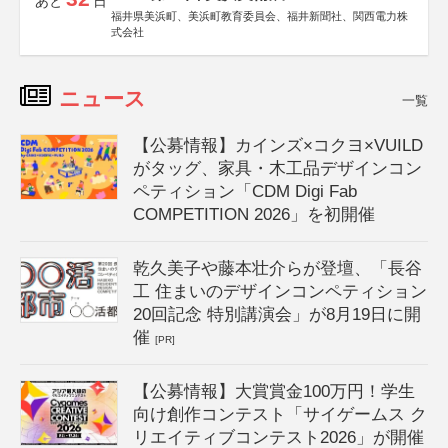
あと
日
福井県美浜町、美浜町教育委員会、福井新聞社、関西電力株
式会社
ニュース
一覧
【公募情報】カインズ×コクヨ×VUILD
がタッグ、家具・木工品デザインコン
ペティション「CDM Digi Fab
COMPETITION 2026」を初開催
乾久美子や藤本壮介らが登壇、「長谷
工 住まいのデザインコンペティション
20回記念 特別講演会」が8月19日に開
催
[PR]
【公募情報】大賞賞金100万円！学生
向け創作コンテスト「サイゲームス ク
リエイティブコンテスト2026」が開催