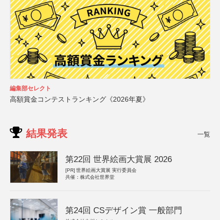
編集部セレクト
高額賞金コンテストランキング《2026年夏》
結果発表
一覧
第22回 世界絵画大賞展 2026
[PR]
世界絵画大賞展 実行委員会
共催：株式会社世界堂
第24回 CSデザイン賞 一般部門