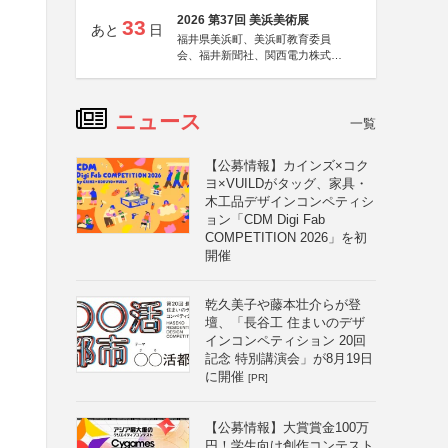
2026 第37回 美浜美術展
33
あと
日
福井県美浜町、美浜町教育委員
会、福井新聞社、関西電力株式会
社
ニュース
一覧
【公募情報】カインズ×コク
ヨ×VUILDがタッグ、家具・
木工品デザインコンペティシ
ョン「CDM Digi Fab
COMPETITION 2026」を初
開催
乾久美子や藤本壮介らが登
壇、「長谷工 住まいのデザ
インコンペティション 20回
記念 特別講演会」が8月19日
に開催
[PR]
【公募情報】大賞賞金100万
円！学生向け創作コンテスト