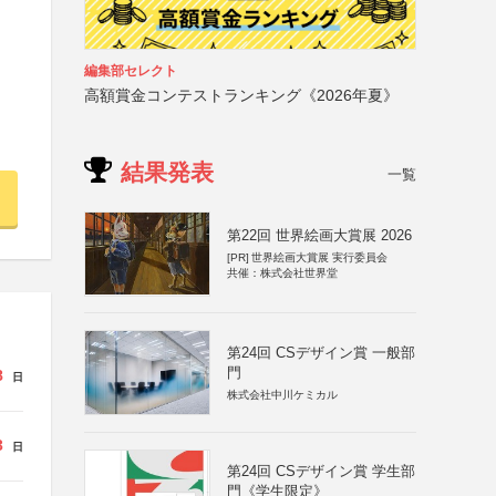
編集部セレクト
高額賞金コンテストランキング《2026年夏》
結果発表
一覧
第22回 世界絵画大賞展 2026
[PR]
世界絵画大賞展 実行委員会
共催：株式会社世界堂
第24回 CSデザイン賞 一般部
門
8
日
株式会社中川ケミカル
3
日
第24回 CSデザイン賞 学生部
門《学生限定》