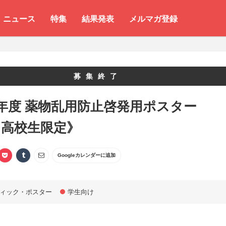
ニュース
特集
結果発表
メルマガ登録
募集終了
年度 薬物乱用防止啓発用ポスター
・高校生限定》
Googleカレンダーに追加
ィック・ポスター
学生向け