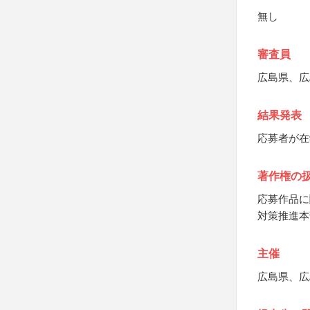
無し
審査員
広島県、広
結果発表
応募者が在
著作権の
応募作品に
対策推進本
主催
広島県、広