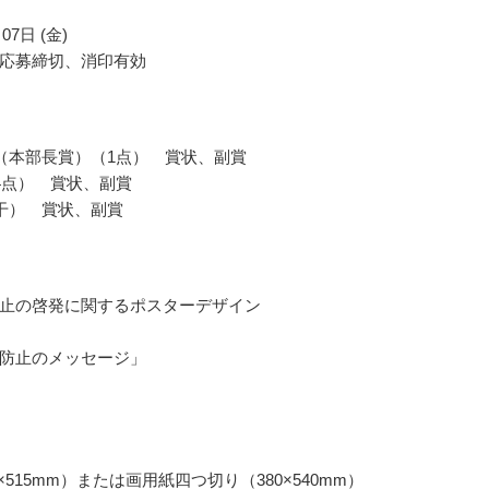
07日 (金)
応募締切、消印有効
（本部長賞）（1点） 賞状、副賞
4点） 賞状、副賞
干） 賞状、副賞
止の啓発に関するポスターデザイン
防止のメッセージ」
4×515mm）または画用紙四つ切り（380×540mm）