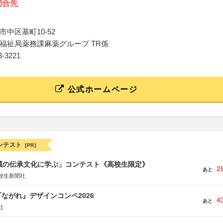
問合先
中区基町10-52
福祉局薬務課麻薬グループ TR係
13-3221
公式ホームページ
ンテスト
[PR]
地域の伝承文化に学ぶ」コンテスト《高校生限定》
2
あと
校生新聞社
ながれ』デザインコンペ2026
4
あと
社