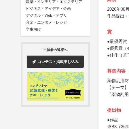
建築・インテリア・エクステリア
ビジネス・アイデア・企画
2020年08月
デジタル・Web・アプリ
作品提出・
音楽・エンタメ・レシピ
学生向け
賞
●最優秀賞
●優秀賞（
主催者の皆様へ
●佳作（若
コンテスト掲載申し込み
募集内容
薬物乱用防
【テーマ】
「薬物乱用
提出物
●作品
※B3（36