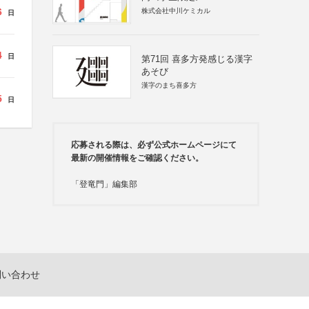
6
株式会社中川ケミカル
日
4
日
第71回 喜多方発感じる漢字
あそび
漢字のまち喜多方
5
日
応募される際は、必ず公式ホームページにて
最新の開催情報をご確認ください。
「登竜門」編集部
問い合わせ