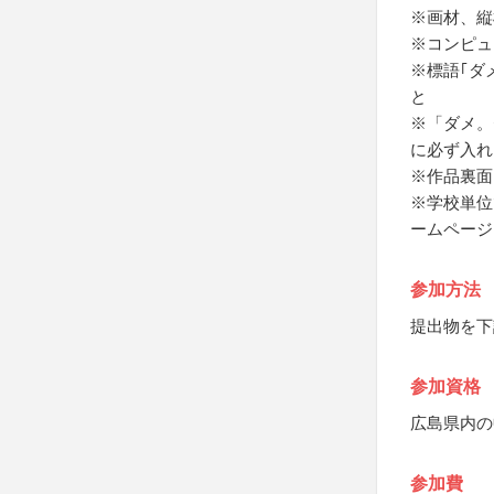
※画材、縦
※コンピュ
※標語｢ダ
と
※「ダメ。
に必ず入れ
※作品裏面
※学校単位
ームページ
参加方法
提出物を下
参加資格
広島県内の
参加費