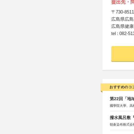
提出先・
〒730-8511
広島県広島市
広島県健康
tel : 082-5
おすすめのコ
第22回「
國學院大學、高
撥水風呂敷『
朝倉染布株式会