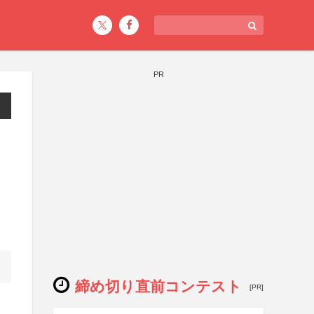
PR
締め切り直前コンテスト
[PR]