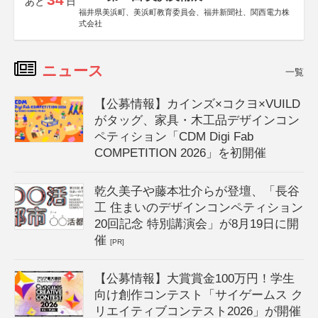
あと
日
福井県美浜町、美浜町教育委員会、福井新聞社、関西電力株
式会社
ニュース
一覧
【公募情報】カインズ×コクヨ×VUILD
がタッグ、家具・木工品デザインコン
ペティション「CDM Digi Fab
COMPETITION 2026」を初開催
乾久美子や藤本壮介らが登壇、「長谷
工 住まいのデザインコンペティション
20回記念 特別講演会」が8月19日に開
催
[PR]
【公募情報】大賞賞金100万円！学生
向け創作コンテスト「サイゲームス ク
リエイティブコンテスト2026」が開催