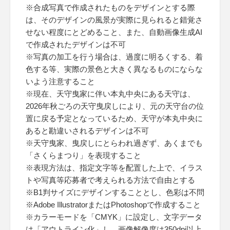
※合成写真で作成されたものをデザインとする際
は、そのデザインの風景が実際に見られると錯覚さ
せない程度にとどめること、また、自動画像生成AI
で作成されたデザインは不可
※写真の加工を行う場合は、過度に明るくする、着
色する等、実際の景色と大きく異なるものにならな
いよう注意すること
※現在、天守曳家に伴い本丸中央にある天守は、
2026年秋ごろの天守曳戻しにより、元の天守台の位
置に戻る予定となっているため、天守が本丸中央に
あると勘違いされるデザインは不可
※天守曳家、曳戻しにとらわれ過ぎず、あくまでも
「さくらまつり」を表現すること
※表現方法は、指定文字等を配置した上で、イラス
トや写真等応募者で考えられる方法で自由とする
※B1判サイズにデザインすることとし、色彩は不問
※Adobe IllustratorまたはPhotoshopで作成すること
※カラーモードを「CMYK」に設定し、文字データ
は「アウトライン化」し、画像解像度は350dpi以上