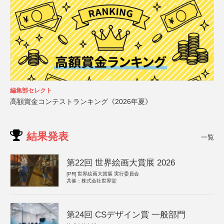
編集部セレクト
高額賞金コンテストランキング《2026年夏》
結果発表
一覧
第22回 世界絵画大賞展 2026
[PR]
世界絵画大賞展 実行委員会
共催：株式会社世界堂
第24回 CSデザイン賞 一般部門