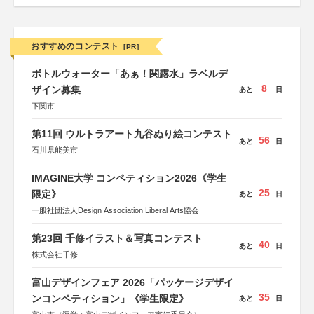
おすすめのコンテスト
[PR]
ボトルウォーター「あぁ！関露水」ラベルデ
8
ザイン募集
あと
日
下関市
第11回 ウルトラアート九谷ぬり絵コンテスト
56
あと
日
石川県能美市
IMAGINE大学 コンペティション2026《学生
25
限定》
あと
日
一般社団法人Design Association Liberal Arts協会
第23回 千修イラスト＆写真コンテスト
40
あと
日
株式会社千修
富山デザインフェア 2026「パッケージデザイ
35
ンコンペティション」《学生限定》
あと
日