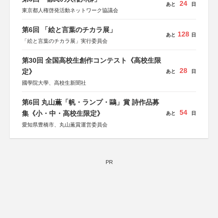
24
あと
日
東京都人権啓発活動ネットワーク協議会
第6回 「絵と言葉のチカラ展」
128
あと
日
「絵と言葉のチカラ展」実行委員会
第30回 全国高校生創作コンテスト《高校生限
28
定》
あと
日
國學院大學、高校生新聞社
第6回 丸山薫「帆・ランプ・鷗」賞 詩作品募
54
集《小・中・高校生限定》
あと
日
愛知県豊橋市、丸山薫賞運営委員会
PR