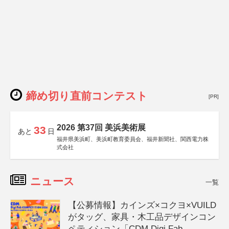
締め切り直前コンテスト
[PR]
2026 第37回 美浜美術展
33
あと
日
福井県美浜町、美浜町教育委員会、福井新聞社、関西電力株
式会社
ニュース
一覧
【公募情報】カインズ×コクヨ×VUILD
がタッグ、家具・木工品デザインコン
ペティション「CDM Digi Fab