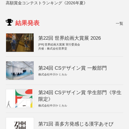
高額賞金コンテストランキング《2026年夏》
結果発表
一覧
第22回 世界絵画大賞展 2026
[PR]
世界絵画大賞展 実行委員会
共催：株式会社世界堂
第24回 CSデザイン賞 一般部門
株式会社中川ケミカル
第24回 CSデザイン賞 学生部門《学生
限定》
株式会社中川ケミカル
第71回 喜多方発感じる漢字あそび