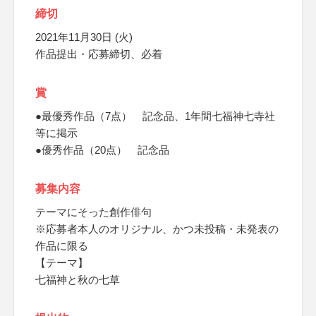
締切
2021年11月30日 (火)
作品提出・応募締切、必着
賞
●最優秀作品（7点） 記念品、1年間七福神七寺社
等に掲示
●優秀作品（20点） 記念品
募集内容
テーマにそった創作俳句
※応募者本人のオリジナル、かつ未投稿・未発表の
作品に限る
【テーマ】
七福神と秋の七草