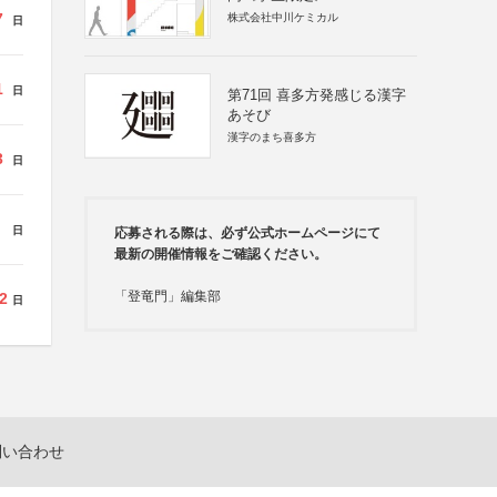
7
株式会社中川ケミカル
日
1
日
第71回 喜多方発感じる漢字
あそび
漢字のまち喜多方
3
日
日
応募される際は、必ず公式ホームページにて
最新の開催情報をご確認ください。
「登竜門」編集部
2
日
問い合わせ