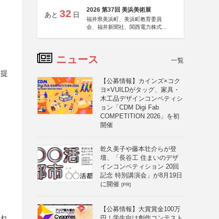
2026 第37回 美浜美術展
32
あと
日
福井県美浜町、美浜町教育委員
会、福井新聞社、関西電力株式会
社
ニュース
一覧
に提
【公募情報】カインズ×コク
ヨ×VUILDがタッグ、家具・
木工品デザインコンペティシ
ョン「CDM Digi Fab
COMPETITION 2026」を初
開催
乾久美子や藤本壮介らが登
壇、「長谷工 住まいのデザ
インコンペティション 20回
記念 特別講演会」が8月19日
に開催
[PR]
【公募情報】大賞賞金100万
入れ
円！学生向け創作コンテスト