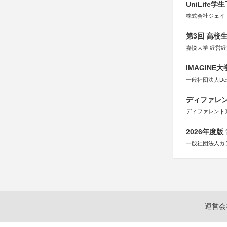
UniLif
株式会社ジェイ
第3回 高校
嘉悦大学 経営
IMAGINE
一般社団法人Design 
ディファレン
ディファレント
2026年度
一般社団法人カ
運営会