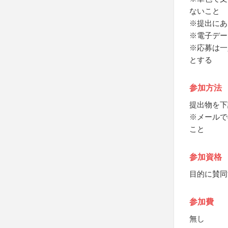
ないこと
※提出にあ
※電子データ
※応募は一
とする
参加方法
提出物を下
※メールで
こと
参加資格
目的に賛同
参加費
無し