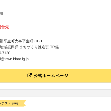
町
問合先
郡平生町大字平生町210-1
地域振興課 まちづくり推進班 TR係
56-7120
i@town.hirao.lg.jp
公式ホームページ
ンテスト
[PR]