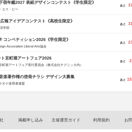
e学生下宿年鑑2027 表紙デザインコンテスト《学生限定》
3
あと
・エス・ビー
生広報アイデアコンテスト《高校生限定》
3
あと
経済学部
大学 コンペティション2026《学生限定》
2
あと
Association Liberal Arts協会
ト京町堀アートフェア2026
2
あと
京町堀アートフェア実行委員会（株式会社チグニッタ内）
版 音楽著作権の啓発チラシ デザイン大募集
15
あと
ラオケ使用者連盟
社
掲載申し込み
主催運営ガイド
利用規約
お