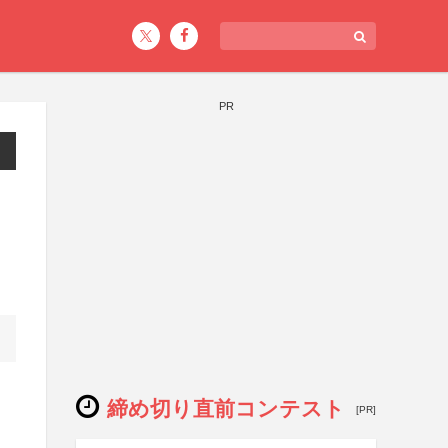
PR
締め切り直前コンテスト
[PR]