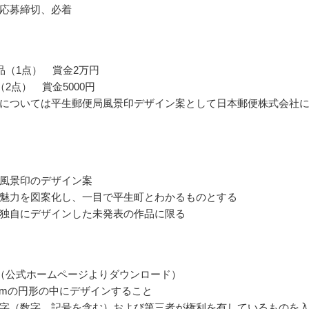
応募締切、必着
品（1点） 賞金2万円
2点） 賞金5000円
については平生郵便局風景印デザイン案として日本郵便株式会社
風景印のデザイン案
魅力を図案化し、一目で平生町とわかるものとする
独自にデザインした未発表の作品に限る
（公式ホームページよりダウンロード）
mmの円形の中にデザインすること
字（数字、記号を含む）および第三者が権利を有しているものを