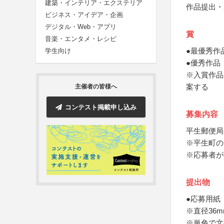
建築・インテリア・エクステリア
作品提出・
ビジネス・アイデア・企画
デジタル・Web・アプリ
賞
音楽・エンタメ・レシピ
●最優秀作
学生向け
●優秀作品（
※入賞作品
案する
主催者の皆様へ
コンテスト掲載申し込み
募集内容
平生郵便局
※平生町の
※応募者が
提出物
●応募用紙
※直径36
※単色で文