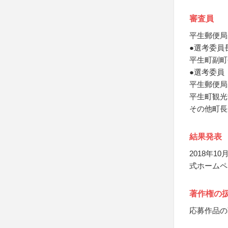
審査員
平生郵便局
●選考委員
平生町副町
●選考委員
平生郵便局
平生町観光
その他町長
結果発表
2018年
式ホームペ
著作権の
応募作品の