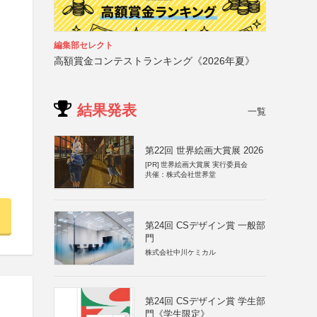
編集部セレクト
高額賞金コンテストランキング《2026年夏》
結果発表
一覧
第22回 世界絵画大賞展 2026
[PR]
世界絵画大賞展 実行委員会
共催：株式会社世界堂
第24回 CSデザイン賞 一般部
門
株式会社中川ケミカル
第24回 CSデザイン賞 学生部
門《学生限定》