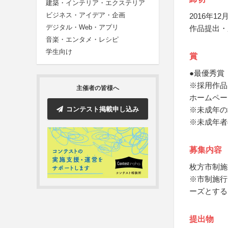
建築・インテリア・エクステリア
ビジネス・アイデア・企画
2016年12月
デジタル・Web・アプリ
作品提出・
音楽・エンタメ・レシピ
学生向け
賞
●最優秀賞
※採用作品
主催者の皆様へ
ホームペー
コンテスト掲載申し込み
※未成年の
※未成年者
募集内容
枚方市制施
※市制施行
ーズとする
提出物