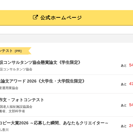
公式ホームページ
ンテスト
[PR]
 建設コンサルタンツ協会懸賞論文《学生限定》
5
あと
建設コンサルタンツ協会
論文アワード 2026《大学生・大学院生限定》
4
あと
産運用業協会
護作文・フォトコンテスト
5
あと
全国老人福祉施設協議会
働省、文部科学省
Mコピー大賞2026 ～応募した瞬間、あなたもクリエイター～
2
あと
ム香川