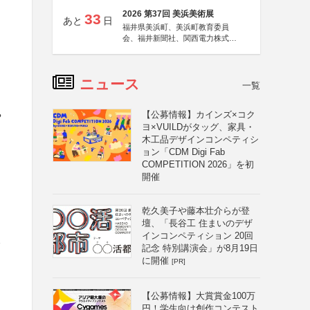
2026 第37回 美浜美術展
33
あと
日
福井県美浜町、美浜町教育委員
会、福井新聞社、関西電力株式会
社
ニュース
一覧
【公募情報】カインズ×コク
や
ヨ×VUILDがタッグ、家具・
木工品デザインコンペティシ
ョン「CDM Digi Fab
COMPETITION 2026」を初
開催
乾久美子や藤本壮介らが登
壇、「長谷工 住まいのデザ
インコンペティション 20回
レ
記念 特別講演会」が8月19日
に開催
[PR]
【公募情報】大賞賞金100万
円！学生向け創作コンテスト