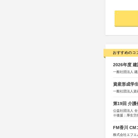
おすすめのコ
2026年度
一般社団法人 
資産形成学生
一般社団法人資
第19回 介
公益社団法人 
※後援：厚生労
FM香川 C
株式会社エフエ