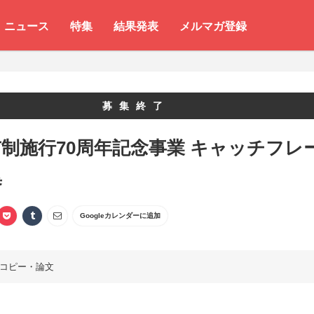
ニュース
特集
結果発表
メルマガ登録
募集終了
制施行70周年記念事業 キャッチフレ
集
Googleカレンダーに追加
コピー・論文