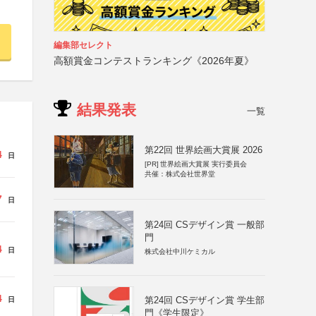
編集部セレクト
高額賞金コンテストランキング《2026年夏》
結果発表
一覧
第22回 世界絵画大賞展 2026
4
日
[PR]
世界絵画大賞展 実行委員会
共催：株式会社世界堂
7
日
第24回 CSデザイン賞 一般部
門
4
日
株式会社中川ケミカル
4
第24回 CSデザイン賞 学生部
日
門《学生限定》