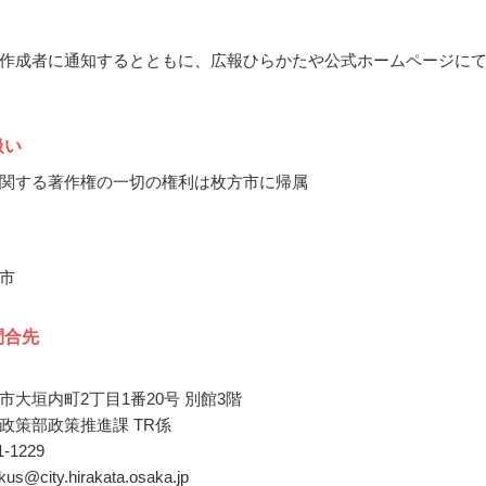
作成者に通知するとともに、広報ひらかたや公式ホームページに
扱い
関する著作権の一切の権利は枚方市に帰属
市
問合先
市大垣内町2丁目1番20号 別館3階
政策部政策推進課 TR係
41-1229
akus@city.hirakata.osaka.jp