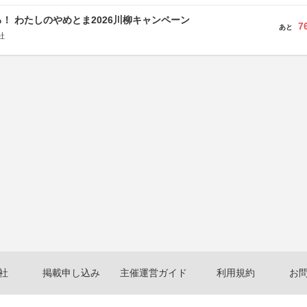
！ わたしのやめとま2026川柳キャンペーン
7
あと
社
社
掲載申し込み
主催運営ガイド
利用規約
お