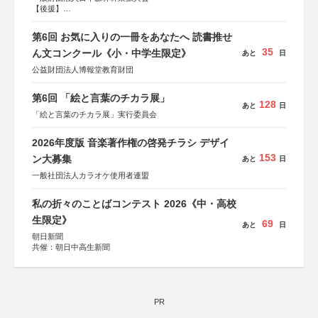
【後援】
総務省消防庁、文部科学省、林野庁、全国森林組合連合
会、森林火災対策協会
第6回 お気に入りの一冊をあなたへ 読書推せ
35
ん文コンクール《小・中学生限定》
あと
日
公益財団法人博報堂教育財団
第6回 「絵と言葉のチカラ展」
128
あと
日
「絵と言葉のチカラ展」実行委員会
2026年度版 音楽著作権の啓発チラシ デザイ
153
ン大募集
あと
日
一般社団法人カラオケ使用者連盟
私の折々のことばコンテスト 2026《中・高校
生限定》
69
あと
日
朝日新聞
共催：朝日中高生新聞
PR