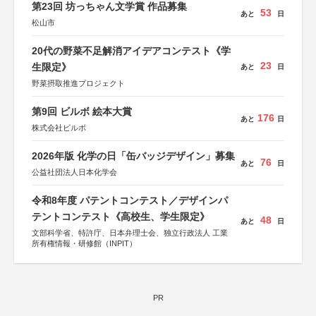
第23回 坊っちゃん文学賞 作品募集
53
あと
日
松山市
20代の野菜不足解消アイデアコンテスト《学
23
生限定》
あと
日
野菜摂取推進プロジェクト
第9回 ビルボ 絵本大賞
176
あと
日
株式会社ビルボ
2026年版 化学の日「缶バッジデザイン」募集
76
あと
日
公益社団法人日本化学会
令和8年度 パテントコンテスト／デザインパ
テントコンテスト《高校生、学生限定》
48
あと
日
文部科学省、特許庁、日本弁理士会、独立行政法人 工業
所有権情報・研修館（INPIT）
PR