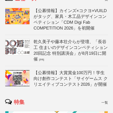
【公募情報】カインズ×コクヨ×VUILD
がタッグ、家具・木工品デザインコン
ペティション「CDM Digi Fab
COMPETITION 2026」を初開催
乾久美子や藤本壮介らが登壇、「長谷
工 住まいのデザインコンペティション
20回記念 特別講演会」が8月19日に開
催
[PR]
【公募情報】大賞賞金100万円！学生
向け創作コンテスト「サイゲームス ク
リエイティブコンテスト2026」が開催
特集
一覧