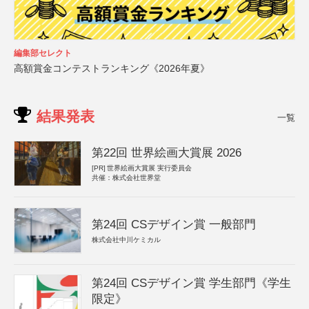
編集部セレクト
高額賞金コンテストランキング《2026年夏》
結果発表
一覧
第22回 世界絵画大賞展 2026
[PR]
世界絵画大賞展 実行委員会
共催：株式会社世界堂
第24回 CSデザイン賞 一般部門
株式会社中川ケミカル
第24回 CSデザイン賞 学生部門《学生
限定》