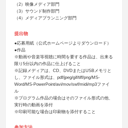
（2）映像メディア部門
（3）サウンド制作部門
（4）メディアプランニング部門
提出物
●応募用紙（公式ホームページよりダウンロード）
●作品
※動画や音楽等視聴に時間を要する作品は、出来る
限り5分以内の作品に仕上げること
※記録メディアは、CD、DVDまたはUSBメモリと
し、ファイル形式は、pdf/jpeg/gif/tiff/png/MS-
Word/MS-PowerPoint/avi/mov/swf/midi/mp3ファイ
ル
※プログラム作品の場合はそのファイル形式の他、
実行時の動画を添付
※印刷可能な場合は印刷物を添付すること
参加方法