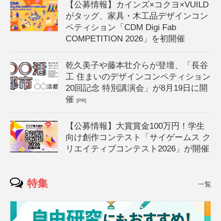
【公募情報】カインズ×コクヨ×VUILD
がタッグ、家具・木工品デザインコン
ペティション「CDM Digi Fab
COMPETITION 2026」を初開催
乾久美子や藤本壮介らが登壇、「長谷
工 住まいのデザインコンペティション
20回記念 特別講演会」が8月19日に開
催
[PR]
【公募情報】大賞賞金100万円！学生
向け創作コンテスト「サイゲームス ク
リエイティブコンテスト2026」が開催
特集
一覧