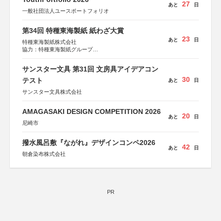
27
あと
日
一般社団法人ユースポートフォリオ
第34回 特種東海製紙 紙わざ大賞
23
あと
日
特種東海製紙株式会社
協力：特種東海製紙グループ
特別協賛：静岡県長泉町
サンスター文具 第31回 文房具アイデアコン
30
テスト
あと
日
サンスター文具株式会社
AMAGASAKI DESIGN COMPETITION 2026
20
あと
日
尼崎市
撥水風呂敷『ながれ』デザインコンペ2026
42
あと
日
朝倉染布株式会社
PR