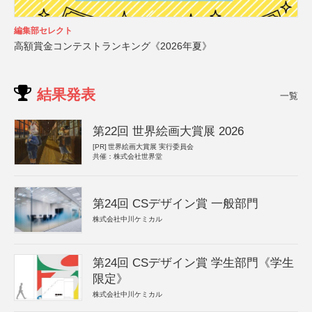
編集部セレクト
高額賞金コンテストランキング《2026年夏》
結果発表
一覧
第22回 世界絵画大賞展 2026
[PR]
世界絵画大賞展 実行委員会
共催：株式会社世界堂
第24回 CSデザイン賞 一般部門
株式会社中川ケミカル
第24回 CSデザイン賞 学生部門《学生
限定》
株式会社中川ケミカル