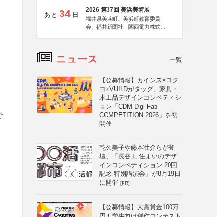
2026 第37回 美浜美術展
34
あと
日
福井県美浜町、美浜町教育委員
会、福井新聞社、関西電力株式会
社
ニュース
一覧
【公募情報】カインズ×コク
ヨ×VUILDがタッグ、家具・
木工品デザインコンペティシ
ョン「CDM Digi Fab
で
COMPETITION 2026」を初
開催
乾久美子や藤本壮介らが登
壇、「長谷工 住まいのデザ
インコンペティション 20回
記念 特別講演会」が8月19日
に開催
[PR]
【公募情報】大賞賞金100万
円！学生向け創作コンテスト