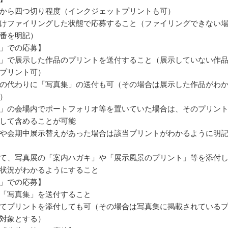
から四つ切り程度（インクジェットプリントも可）
けファイリングした状態で応募すること（ファイリングできない
番を明記）
」での応募】
」で展示した作品のプリントを送付すること（展示していない作
プリント可）
の代わりに「写真集」の送付も可（その場合は展示した作品がわ
）
」の会場内でポートフォリオ等を置いていた場合は、そのプリン
して含めることが可能
や会期中展示替えがあった場合は該当プリントがわかるように明
て、写真展の「案内ハガキ」や「展示風景のプリント」等を添付
状況がわかるようにすること
」での応募】
「写真集」を送付すること
てプリントを添付しても可（その場合は写真集に掲載されている
対象とする）