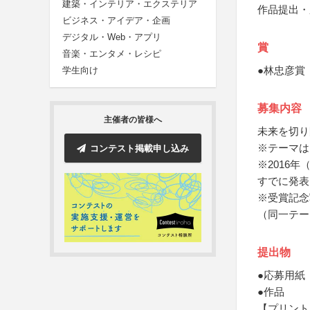
建築・インテリア・エクステリア
作品提出・
ビジネス・アイデア・企画
デジタル・Web・アプリ
賞
音楽・エンタメ・レシピ
●林忠彦賞
学生向け
募集内容
主催者の皆様へ
未来を切り
※テーマは
コンテスト掲載申し込み
※2016
すでに発表
※受賞記念
（同一テー
提出物
●応募用紙
●作品
【プリント