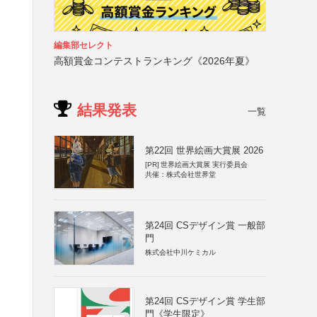
編集部セレクト
）
高額賞金コンテストランキング《2026年夏》
結果発表
一覧
第22回 世界絵画大賞展 2026
[PR]
世界絵画大賞展 実行委員会
共催：株式会社世界堂
第24回 CSデザイン賞 一般部
門
株式会社中川ケミカル
第24回 CSデザイン賞 学生部
門《学生限定》