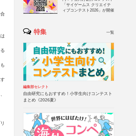
「サイゲームス クリエイテ
ィブコンテスト2026」が開催
場合
特集
一覧
品は
かる
トも
記す
編集部セレクト
自由研究にもおすすめ！小学生向けコンテスト
し、
まとめ《2026夏》
プリ