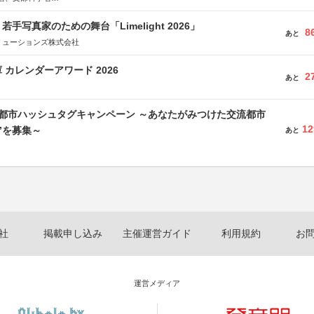
日動火災保険株式会社、東京海上日動あんしん生命保険株式会社
手写真家のための舞台「Limelight 2026」
8
あと
リューションズ株式会社
 カレンダーアワード 2026
2
あと
流都市ハッシュタグキャンペーン ～あなたがみつけた交流都市
12
”を募集～
あと
社
掲載申し込み
主催運営ガイド
利用規約
お
運営メディア