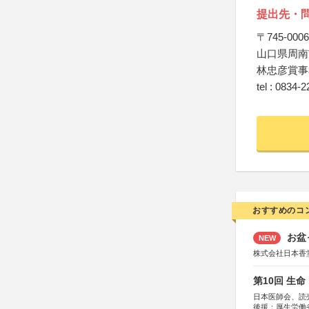
提出先・
〒745-0006
山口県周南市
林忠彦賞事
tel : 0834-
おすすめのコ
お盆
NEW
株式会社日本香
第10回 生
日本医師会、読
後援：厚生労働