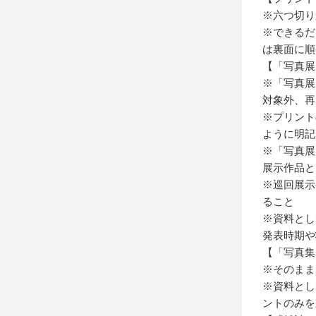
※六つ切り
※できるだ
は裏面に順
【「写真展
※「写真展
対象外、再
※プリント
ように明記
※「写真展
展示作品と
※巡回展示
ること
※資料とし
発表時期や
【「写真集
※そのまま
※資料とし
ントのみを