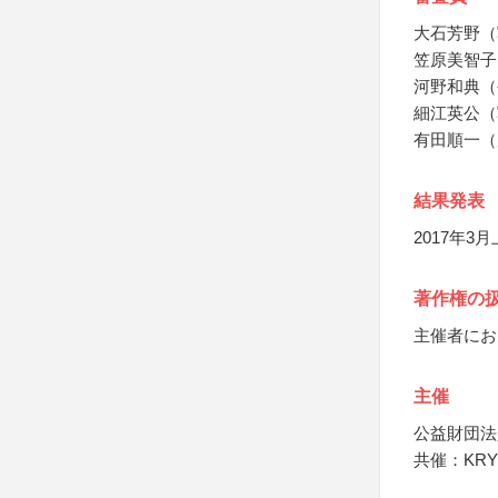
大石芳野（
笠原美智子
河野和典（
細江英公（
有田順一（
結果発表
2017年
著作権の
主催者にお
主催
公益財団法
共催：KR