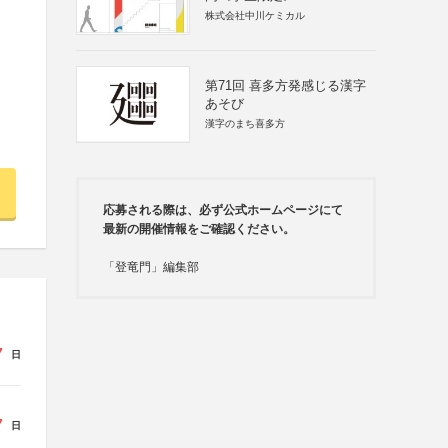
株式会社中川ケミカル
第71回 喜多方発感じる漢字
あそび
漢字のまち喜多方
応募される際は、必ず公式ホームページにて
最新の開催情報をご確認ください。
「登竜門」編集部
7
日
7
日