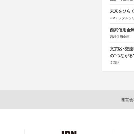
協賛：東京海上
未来をひらく若
OMデジタルソ
西武信用金庫
西武信用金庫
文京区×交
の“つながる
文京区
運営会