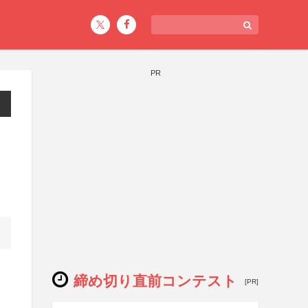
PR
締め切り直前コンテスト
[PR]