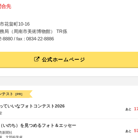
問合先
花畠町10-16
務局（周南市美術博物館） TR係
22-8880 / fax : 0834-22-8886
公式ホームページ
ンテスト
[PR]
っていいなフォトコンテスト2026
1
あと
堂
命（いのち）を見つめるフォト＆エッセー
5
あと
売新聞社
省、文部科学省