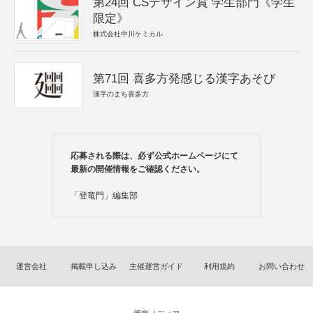
第24回 CSデザイン賞 学生部門《学生
限定》
株式会社中川ケミカル
第71回 喜多方発感じる漢字あそび
漢字のまち喜多方
応募される際は、必ず公式ホームページにて
最新の開催情報をご確認ください。
「登竜門」編集部
運営会社
掲載申し込み
主催運営ガイド
利用規約
お問い合わせ