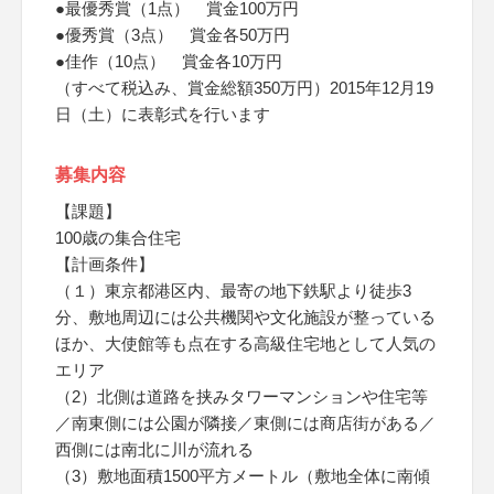
●最優秀賞（1点） 賞金100万円
●優秀賞（3点） 賞金各50万円
●佳作（10点） 賞金各10万円
（すべて税込み、賞金総額350万円）2015年12月19
日（土）に表彰式を行います
募集内容
【課題】
100歳の集合住宅
【計画条件】
（１）東京都港区内、最寄の地下鉄駅より徒歩3
分、敷地周辺には公共機関や文化施設が整っている
ほか、大使館等も点在する高級住宅地として人気の
エリア
（2）北側は道路を挟みタワーマンションや住宅等
／南東側には公園が隣接／東側には商店街がある／
西側には南北に川が流れる
（3）敷地面積1500平方メートル（敷地全体に南傾