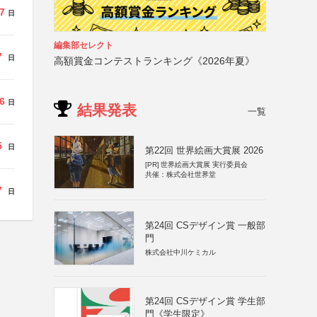
7
日
編集部セレクト
7
日
高額賞金コンテストランキング《2026年夏》
6
日
結果発表
一覧
5
日
第22回 世界絵画大賞展 2026
[PR]
世界絵画大賞展 実行委員会
共催：株式会社世界堂
7
日
第24回 CSデザイン賞 一般部
門
株式会社中川ケミカル
第24回 CSデザイン賞 学生部
門《学生限定》