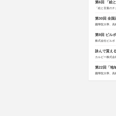
第6回 「絵
「絵と言葉のチ
第30回 全
國學院大學、高
第9回 ビル
株式会社ビルボ
詠んで貰える
カルビー株式会
第22回「
國學院大學、高