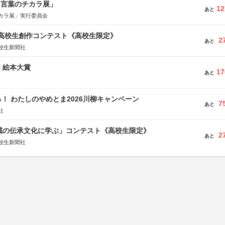
と言葉のチカラ展」
12
あと
カラ展」実行委員会
国高校生創作コンテスト《高校生限定》
2
あと
校生新聞社
ボ 絵本大賞
17
あと
！ わたしのやめとま2026川柳キャンペーン
7
あと
社
地域の伝承文化に学ぶ」コンテスト《高校生限定》
2
あと
校生新聞社