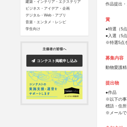
建築・インテリア・エクステリア
作品提出・
ビジネス・アイデア・企画
デジタル・Web・アプリ
賞
音楽・エンタメ・レシピ
●特選（5
学生向け
●入選（5
※特選5点
主催者の皆様へ
募集内容
コンテスト掲載申し込み
動物愛護精
提出物
●作品
※以下の事
標語・住所
※メールで