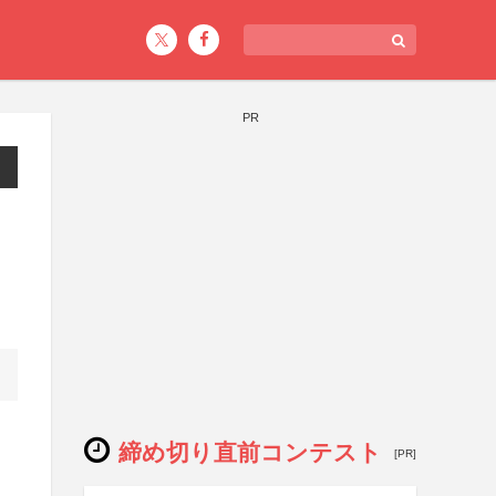
PR
締め切り直前コンテスト
[PR]