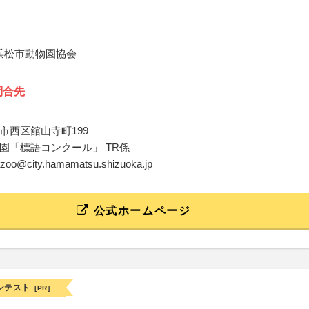
 浜松市動物園協会
問合先
市西区舘山寺町199
園「標語コンクール」 TR係
azoo@city.hamamatsu.shizuoka.jp
公式ホームページ
ンテスト
[PR]