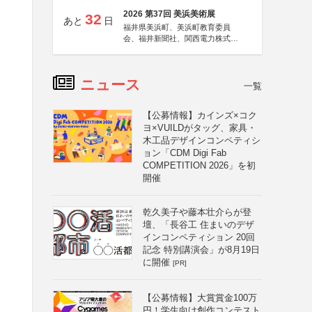
2026 第37回 美浜美術展
32
あと
日
福井県美浜町、美浜町教育委員
会、福井新聞社、関西電力株式会
社
ニュース
一覧
【公募情報】カインズ×コク
ヨ×VUILDがタッグ、家具・
木工品デザインコンペティシ
ョン「CDM Digi Fab
COMPETITION 2026」を初
開催
乾久美子や藤本壮介らが登
壇、「長谷工 住まいのデザ
インコンペティション 20回
記念 特別講演会」が8月19日
に開催
[PR]
【公募情報】大賞賞金100万
円！学生向け創作コンテスト