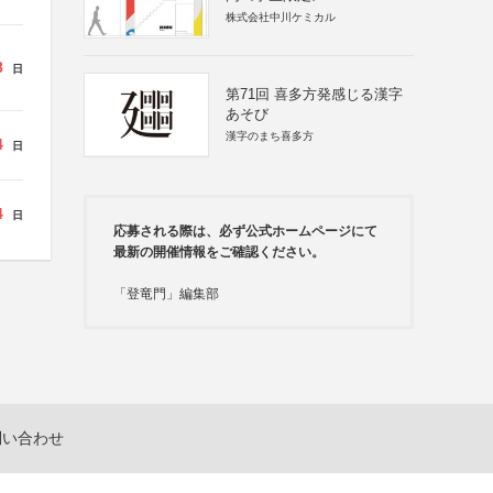
株式会社中川ケミカル
8
日
第71回 喜多方発感じる漢字
あそび
漢字のまち喜多方
4
日
4
日
応募される際は、必ず公式ホームページにて
最新の開催情報をご確認ください。
「登竜門」編集部
問い合わせ