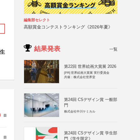
編集部セレクト
高額賞金コンテストランキング《2026年夏》
結果発表
一覧
学生
第22回 世界絵画大賞展 2026
[PR]
世界絵画大賞展 実行委員会
共催：株式会社世界堂
第24回 CSデザイン賞 一般部
門
株式会社中川ケミカル
3
日
第24回 CSデザイン賞 学生部
日
門《学生限定》