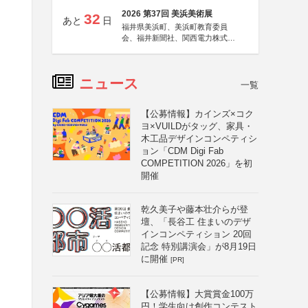
2026 第37回 美浜美術展
32
あと
日
福井県美浜町、美浜町教育委員
会、福井新聞社、関西電力株式会
社
ニュース
一覧
【公募情報】カインズ×コク
ヨ×VUILDがタッグ、家具・
木工品デザインコンペティシ
ョン「CDM Digi Fab
COMPETITION 2026」を初
開催
乾久美子や藤本壮介らが登
壇、「長谷工 住まいのデザ
インコンペティション 20回
記念 特別講演会」が8月19日
に開催
[PR]
【公募情報】大賞賞金100万
円！学生向け創作コンテスト