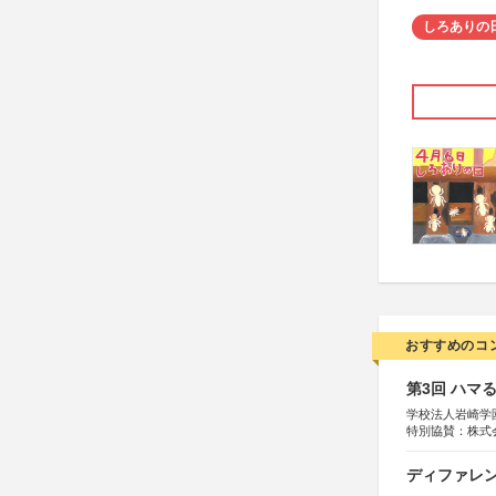
しろありの
おすすめのコ
第3回 ハマ
学校法人岩崎学
特別協賛：株式
ディファレン