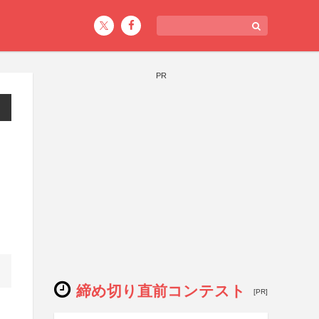
PR
締め切り直前コンテスト
[PR]