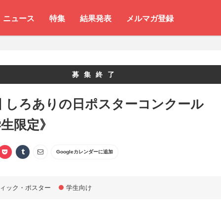
ニュース
特集
結果発表
メルマガ登録
募集終了
回 しろありの日ポスターコンクール
学生限定》
Googleカレンダーに追加
ィック・ポスター
学生向け