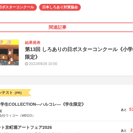
日ポスターコンクール
日本しろあり対策協会
関連記事
結果発表
第13回 しろありの日ポスターコンクール《小
限定》
2022/09/28 10:00
ンテスト
[PR]
る学生COLLECTION―ハルコレ―《学生限定》
5
あと
園
会社ウィゴー（WEGO）
ト京町堀アートフェア2026
2
あと