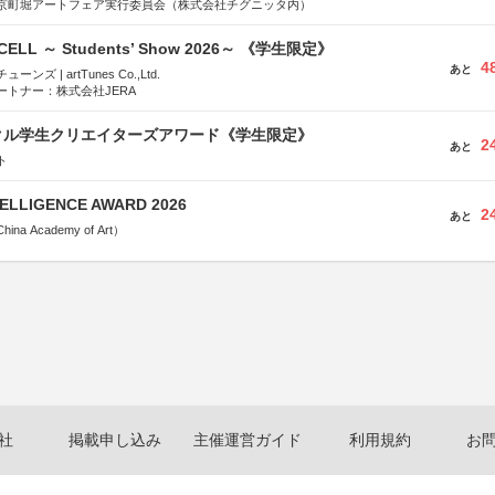
京町堀アートフェア実行委員会（株式会社チグニッタ内）
-CELL ～ Students’ Show 2026～ 《学生限定》
4
あと
ズ | artTunes Co.,Ltd.
ートナー：株式会社JERA
クル学生クリエイターズアワード《学生限定》
2
あと
ト
TELLIGENCE AWARD 2026
2
あと
a Academy of Art）
社
掲載申し込み
主催運営ガイド
利用規約
お