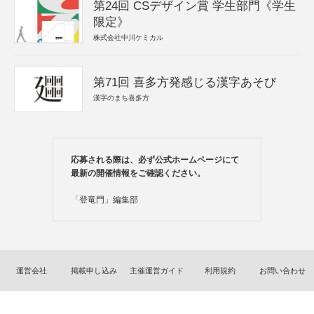
第24回 CSデザイン賞 学生部門《学生
限定》
株式会社中川ケミカル
第71回 喜多方発感じる漢字あそび
漢字のまち喜多方
応募される際は、必ず公式ホームページにて
最新の開催情報をご確認ください。
「登竜門」編集部
運営会社
掲載申し込み
主催運営ガイド
利用規約
お問い合わせ