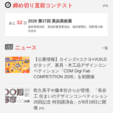
締め切り直前コンテスト
[PR]
2026 第37回 美浜美術展
32
あと
日
福井県美浜町、美浜町教育委員会、福井新聞社、関西電力株
式会社
ニュース
一覧
【公募情報】カインズ×コクヨ×VUILD
がタッグ、家具・木工品デザインコン
ペティション「CDM Digi Fab
COMPETITION 2026」を初開催
乾久美子や藤本壮介らが登壇、「長谷
工 住まいのデザインコンペティション
20回記念 特別講演会」が8月19日に開
催
[PR]