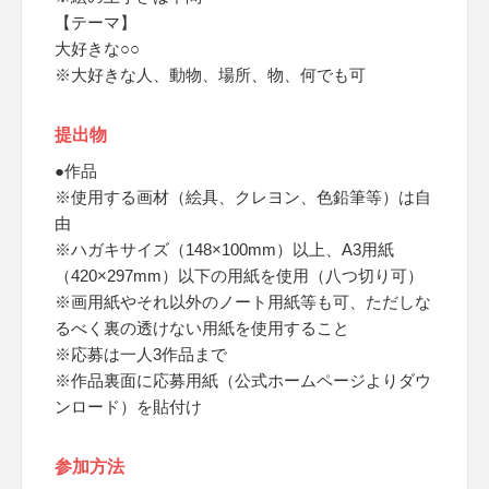
【テーマ】
大好きな○○
※大好きな人、動物、場所、物、何でも可
提出物
●作品
※使用する画材（絵具、クレヨン、色鉛筆等）は自
由
※ハガキサイズ（148×100mm）以上、A3用紙
（420×297mm）以下の用紙を使用（八つ切り可）
※画用紙やそれ以外のノート用紙等も可、ただしな
るべく裏の透けない用紙を使用すること
※応募は一人3作品まで
※作品裏面に応募用紙（公式ホームページよりダウ
ンロード）を貼付け
参加方法