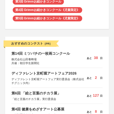
第3回 Grimmお絵かきコンクール
第4回 Grimmお絵かきコンクール《児童限定》
第5回 Grimmお絵かきコンクール《児童限定》
おすすめのコンテスト
[PR]
第14回 ミツバチの一枚画コンクール
38
あと
日
株式会社山田養蜂場
共催：朝日学生新聞社
ディファレント京町堀アートフェア2026
2
あと
日
ディファレント京町堀アートフェア実行委員会（株式会社
チグニッタ内）
第6回 「絵と言葉のチカラ展」
127
あと
日
「絵と言葉のチカラ展」実行委員会
第4回 健康をめざすアート公募展
8
あと
日