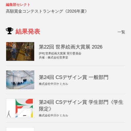
編集部セレクト
高額賞金コンテストランキング《2026年夏》
結果発表
一覧
第22回 世界絵画大賞展 2026
[PR]
世界絵画大賞展 実行委員会
共催：株式会社世界堂
第24回 CSデザイン賞 一般部門
株式会社中川ケミカル
第24回 CSデザイン賞 学生部門《学生
限定》
株式会社中川ケミカル