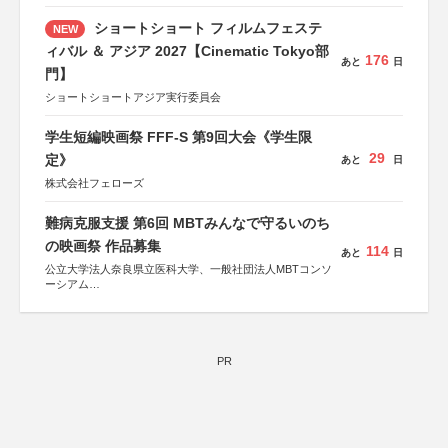
ショートショート フィルムフェステ
NEW
ィバル ＆ アジア 2027【Cinematic Tokyo部
176
あと
日
門】
ショートショートアジア実行委員会
学生短編映画祭 FFF-S 第9回大会《学生限
29
定》
あと
日
株式会社フェローズ
難病克服支援 第6回 MBTみんなで守るいのち
の映画祭 作品募集
114
あと
日
公立大学法人奈良県立医科大学、一般社団法人MBTコンソ
ーシアム
協力：読売新聞社
後援：厚生労働省
文部科学省
奈良県
PR
日本経済団体連合会
関西経済連合会
「“よい仕事おこし”フェア」実行委員会
関西文化学術研究都市推進機構
東京難病団体連絡協議会