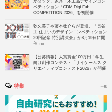
がタッグ、家具・木工品デザインコン
ペティション「CDM Digi Fab
COMPETITION 2026」を初開催
乾久美子や藤本壮介らが登壇、「長谷
工 住まいのデザインコンペティション
20回記念 特別講演会」が8月19日に開
催
[PR]
【公募情報】大賞賞金100万円！学生
向け創作コンテスト「サイゲームス ク
リエイティブコンテスト2026」が開催
特集
一覧