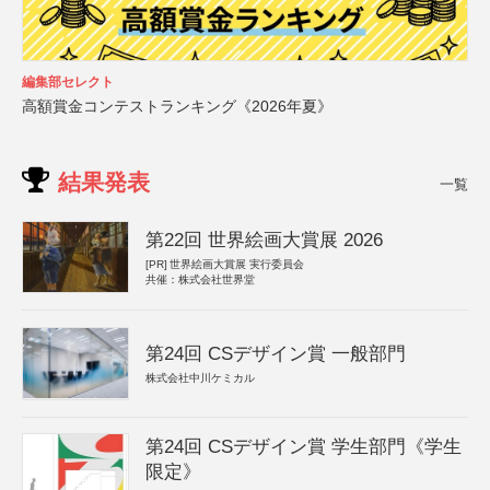
編集部セレクト
高額賞金コンテストランキング《2026年夏》
結果発表
一覧
第22回 世界絵画大賞展 2026
[PR]
世界絵画大賞展 実行委員会
共催：株式会社世界堂
第24回 CSデザイン賞 一般部門
株式会社中川ケミカル
第24回 CSデザイン賞 学生部門《学生
限定》