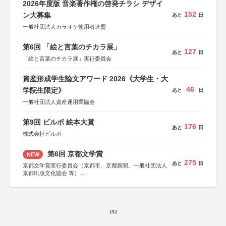
2026年度版 音楽著作権の啓発チラシ デザイ
152
ン大募集
あと
日
一般社団法人カラオケ使用者連盟
第6回 「絵と言葉のチカラ展」
127
あと
日
「絵と言葉のチカラ展」実行委員会
資産形成学生論文アワード 2026《大学生・大
46
学院生限定》
あと
日
一般社団法人資産運用業協会
第9回 ビルボ 絵本大賞
176
あと
日
株式会社ビルボ
第6回 京都文学賞
NEW
275
あと
日
京都文学賞実行委員会（京都市、京都新聞、一般社団法人
京都出版文化協会 等）
協力：京都府書店商業組合、朝日新聞出版、
KADOKAWA、河出書房新社、幻冬舎、講談社、光文社、
集英社、小学館、祥伝社、新潮社、淡交社、ちいさいミシ
マ社、徳間書店、早川書房、PHP研究所、双葉社、文藝春
秋、ポプラ社、毎日新聞出版
PR