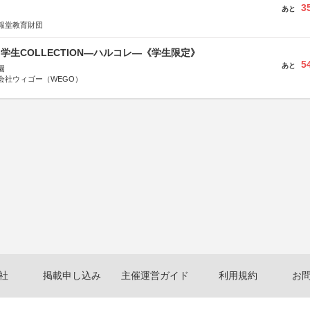
3
あと
報堂教育財団
る学生COLLECTION―ハルコレ―《学生限定》
5
あと
園
会社ウィゴー（WEGO）
社
掲載申し込み
主催運営ガイド
利用規約
お