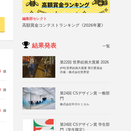
編集部セレクト
高額賞金コンテストランキング《2026年夏》
結果発表
一覧
第22回 世界絵画大賞展 2026
[PR]
世界絵画大賞展 実行委員会
4
日
共催：株式会社世界堂
4
日
第24回 CSデザイン賞 一般部
門
株式会社中川ケミカル
6
日
第24回 CSデザイン賞 学生部
門《学生限定》