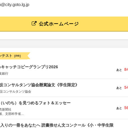
n@city.goto.lg.jp
公式ホームページ
ンテスト
[PR]
veキャッチコピーグランプリ2026
8
あと
友銀行
 建設コンサルタンツ協会懸賞論文《学生限定》
5
あと
建設コンサルタンツ協会
命（いのち）を見つめるフォト＆エッセー
5
あと
売新聞社
省、文部科学省
日動火災保険株式会社、東京海上日動あんしん生命保険株式会社
に入りの一冊をあなたへ 読書推せん文コンクール《小・中学生限