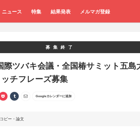
ニュース
特集
結果発表
メルマガ登録
募集終了
0 国際ツバキ会議・全国椿サミット五島
ャッチフレーズ募集
Googleカレンダーに追加
コピー・論文