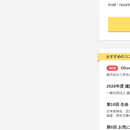
mail : nouri
おすすめのコ
Oli
NEW
株式会社三井住
2026年度
一般社団法人 
第10回 生
日本医師会、読
後援：厚生労働
協賛：東京海上
第6回 お気