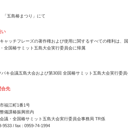
2月、「五島椿まつり」にて
扱い
キャッチフレーズの著作権および使用に関するすべての権利は、
・全国椿サミット五島大会実行委員会に帰属
国際ツバキ会議五島大会および第30回 全国椿サミット五島大会実行委員
問合先
市福江町1番1号
整備課椿振興班内
会議・全国椿サミット五島大会実行委員会事務局 TR係
88-9533 / fax : 0959-74-1994