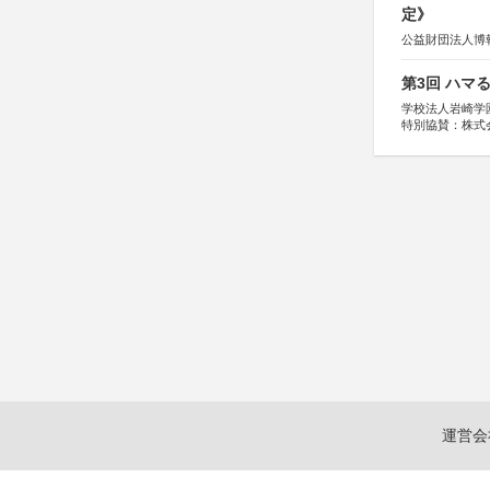
定》
公益財団法人博
第3回 ハマ
学校法人岩崎学
特別協賛：株式
運営会