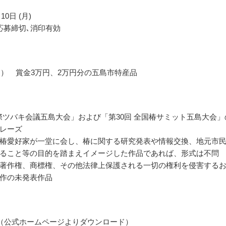
10日 (月)
応募締切､消印有効
点） 賞金3万円、2万円分の五島市特産品
 国際ツバキ会議五島大会」および「第30回 全国椿サミット五島大会」
レーズ
椿愛好家が一堂に会し、椿に関する研究発表や情報交換、地元市
ること等の目的を踏まえイメージした作品であれば、形式は不問
著作権、商標権、その他法律上保護される一切の権利を侵害する
作の未発表作品
（公式ホームページよりダウンロード）