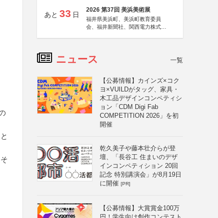
2026 第37回 美浜美術展
33
あと
日
福井県美浜町、美浜町教育委員
会、福井新聞社、関西電力株式会
社
ニュース
一覧
【公募情報】カインズ×コク
ヨ×VUILDがタッグ、家具・
木工品デザインコンペティシ
ョン「CDM Digi Fab
の
COMPETITION 2026」を初
開催
民と
乾久美子や藤本壮介らが登
壇、「長谷工 住まいのデザ
おそ
インコンペティション 20回
記念 特別講演会」が8月19日
に開催
[PR]
【公募情報】大賞賞金100万
円！学生向け創作コンテスト