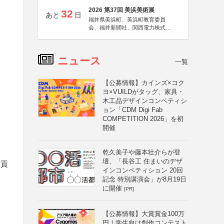
2026 第37回 美浜美術展
32
あと
日
福井県美浜町、美浜町教育委員
会、福井新聞社、関西電力株式会
社
ニュース
一覧
【公募情報】カインズ×コク
ヨ×VUILDがタッグ、家具・
木工品デザインコンペティシ
ョン「CDM Digi Fab
COMPETITION 2026」を初
開催
乾久美子や藤本壮介らが登
壇、「長谷工 住まいのデザ
に貢
インコンペティション 20回
記念 特別講演会」が8月19日
に開催
[PR]
【公募情報】大賞賞金100万
円！学生向け創作コンテスト