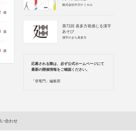
株式会社中川ケミカル
2
日
第71回 喜多方発感じる漢字
4
あそび
日
漢字のまち喜多方
4
日
応募される際は、必ず公式ホームページにて
最新の開催情報をご確認ください。
「登竜門」編集部
問い合わせ