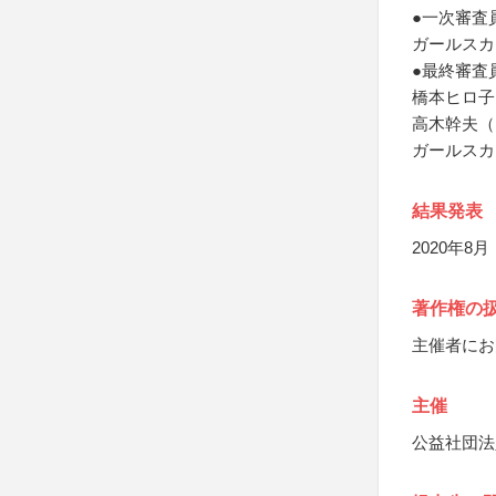
●一次審査
ガールスカ
●最終審査
橋本ヒロ子
高木幹夫（
ガールスカ
結果発表
2020年8月
著作権の
主催者にお
主催
公益社団法