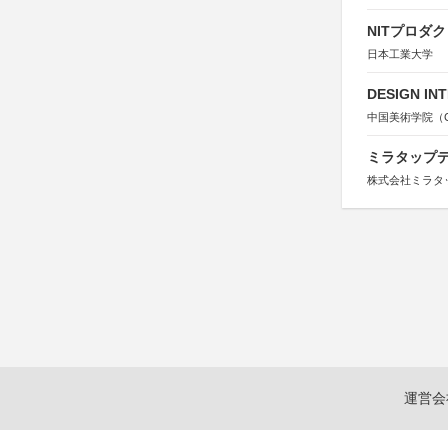
NITプロダ
日本工業大学
DESIGN IN
中国美術学院（Chin
ミラタップデ
株式会社ミラタ
運営会