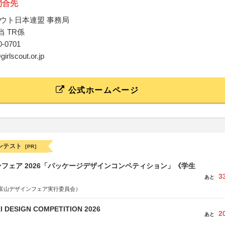
問合先
ウト日本連盟 事務局
当 TR係
60-0701
irlscout.or.jp
公式ホームページ
ンテスト
[PR]
フェア 2026「パッケージデザインコンペティション」《学生
3
あと
富山デザインフェア実行委員会）
 DESIGN COMPETITION 2026
2
あと