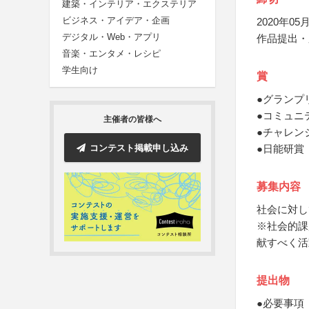
建築・インテリア・エクステリア
ビジネス・アイデア・企画
2020年05月
デジタル・Web・アプリ
作品提出・
音楽・エンタメ・レシピ
学生向け
賞
●グランプ
●コミュニ
主催者の皆様へ
●チャレン
コンテスト掲載申し込み
●日能研賞
募集内容
社会に対し
※社会的課
献すべく活
提出物
●必要事項