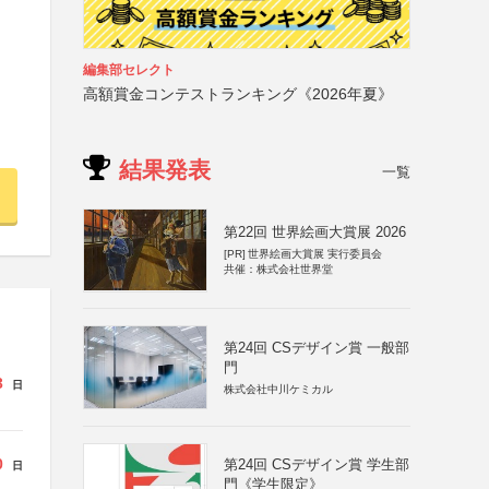
編集部セレクト
高額賞金コンテストランキング《2026年夏》
結果発表
一覧
第22回 世界絵画大賞展 2026
[PR]
世界絵画大賞展 実行委員会
共催：株式会社世界堂
第24回 CSデザイン賞 一般部
門
3
日
株式会社中川ケミカル
0
第24回 CSデザイン賞 学生部
日
門《学生限定》