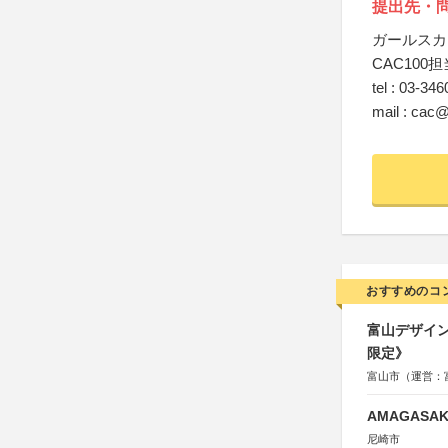
提出先・
ガールスカ
CAC100担
tel : 03-34
mail : cac@g
おすすめのコ
富山デザイン
限定》
富山市（運営：
AMAGASAKI
尼崎市