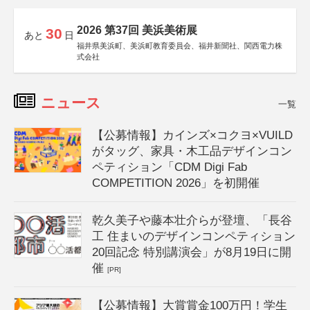
2026 第37回 美浜美術展
30
あと
日
福井県美浜町、美浜町教育委員会、福井新聞社、関西電力株
式会社
ニュース
一覧
【公募情報】カインズ×コクヨ×VUILD
がタッグ、家具・木工品デザインコン
ペティション「CDM Digi Fab
COMPETITION 2026」を初開催
乾久美子や藤本壮介らが登壇、「長谷
工 住まいのデザインコンペティション
20回記念 特別講演会」が8月19日に開
催
[PR]
【公募情報】大賞賞金100万円！学生