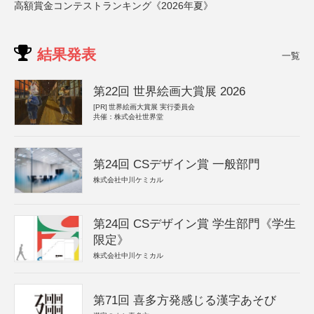
高額賞金コンテストランキング《2026年夏》
結果発表
一覧
第22回 世界絵画大賞展 2026
[PR]
世界絵画大賞展 実行委員会
共催：株式会社世界堂
第24回 CSデザイン賞 一般部門
株式会社中川ケミカル
第24回 CSデザイン賞 学生部門《学生
限定》
株式会社中川ケミカル
第71回 喜多方発感じる漢字あそび