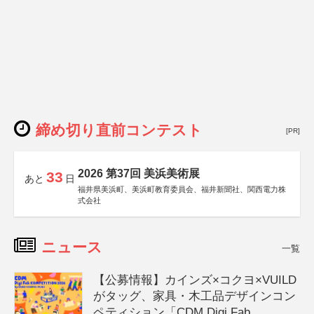
締め切り直前コンテスト
[PR]
2026 第37回 美浜美術展
33
あと
日
福井県美浜町、美浜町教育委員会、福井新聞社、関西電力株
式会社
ニュース
一覧
【公募情報】カインズ×コクヨ×VUILD
がタッグ、家具・木工品デザインコン
ペティション「CDM Digi Fab